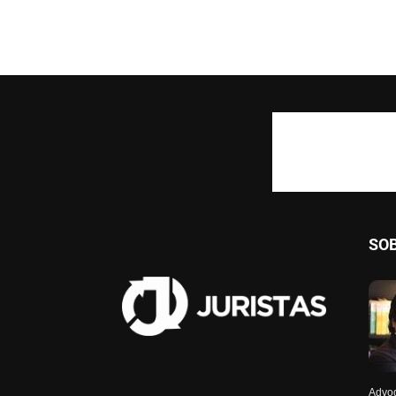
SO
Advog