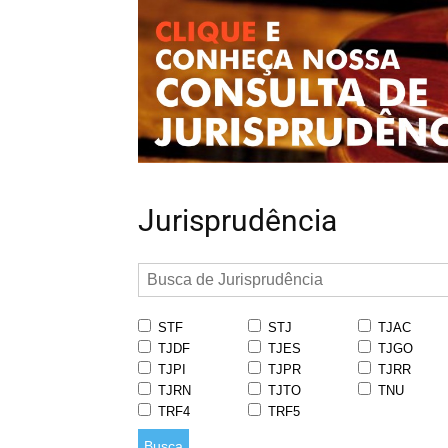
Jurisprudência
STF
STJ
TJAC
TJDF
TJES
TJGO
TJPI
TJPR
TJRR
TJRN
TJTO
TNU
TRF4
TRF5
Busca