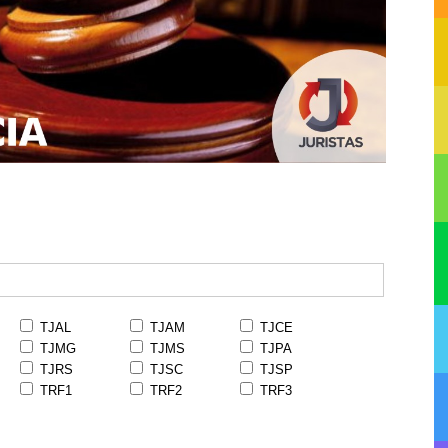
TJAL
TJAM
TJCE
TJMG
TJMS
TJPA
TJRS
TJSC
TJSP
TRF1
TRF2
TRF3