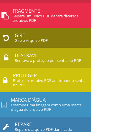
FRAGMENTE
Separe um único PDF dentre diversos
arquivos PDF
GIRE
Gire o Arquivo PDF
DESTRAVE
Remova a proteção por senha do PDF
PROTEGER
Proteja o arquivo PDF adicionando senha
no PDF
MARCA D`ÁGUA
Estampe uma imagem como uma marca
d`água do arquivo PDF
REPARE
Repare o arquivo PDF danificado