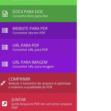
DOCX PARA DOC
Converta Docx para Doc
WEBSITE PARA PDF
Converter site em PDF
URL PARA PDF
Converter URL para PDF
URL PARA IMAGEM
Converter URL para imagem
COMPRIMIR
Reduzir o tamanho do arquivo e optimizar
o máximo a qualidade do PDF
JUNTAR
Junte Arquivos PDF em um único arquivo
PDF