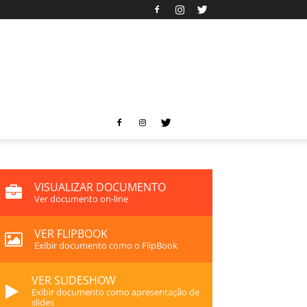
VISUALIZAR DOCUMENTO
Ver documento on-line
VER FLIPBOOK
Exibir documento como o FlipBook
VER SLIDESHOW
Exibir documento como apresentação de
slides