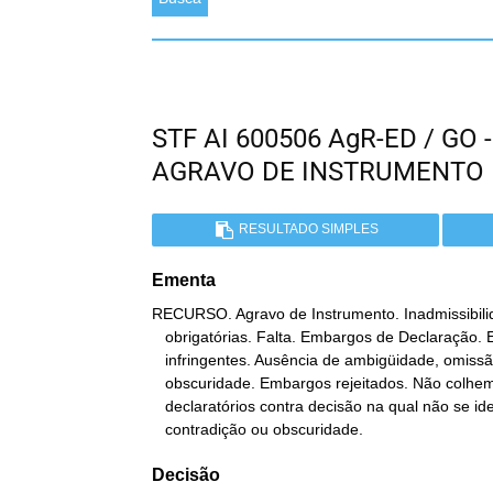
STF AI 600506 AgR-ED / GO
AGRAVO DE INSTRUMENTO
RESULTADO SIMPLES
Ementa
RECURSO. Agravo de Instrumento. Inadmissibili
   obrigatórias. Falta. Embargos de Declaração. Efeitos

   infringentes. Ausência de ambigüidade, omissão, contradição ou

   obscuridade. Embargos rejeitados. Não colhem embargos

   declaratórios contra decisão na qual não se identifica omissão,

   contradição ou obscuridade.
Decisão