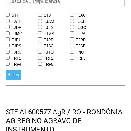
STF
STJ
TJAC
TJAL
TJAM
TJCE
TJDF
TJES
TJGO
TJMG
TJMS
TJPA
TJPI
TJPR
TJRR
TJRS
TJSC
TJSP
TJRN
TJTO
TNU
TRF1
TRF2
TRF3
TRF4
TRF5
Busca
STF AI 600577 AgR / RO - RONDÔNIA
AG.REG.NO AGRAVO DE
INSTRUMENTO