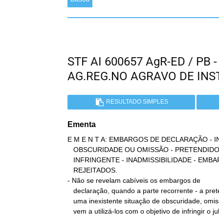
STF AI 600657 AgR-ED / PB
AG.REG.NO AGRAVO DE IN
RESULTADO SIMPLES
Ementa
E M E N T A: EMBARGOS DE DECLARAÇÃO - 
   OBSCURIDADE OU OMISSÃO - PRETENDIDO REEXAME DA CAUSA - CARÁTER

   INFRINGENTE - INADMISSIBILIDADE - EMBARGOS DE DECLARAÇÃO

   REJEITADOS.

- Não se revelam cabíveis os embargos de

   declaração, quando a parte recorrente - a pretexto de esclarecer

   uma inexistente situação de obscuridade, omissão ou contradição -

   vem a utilizá-los com o objetivo de infringir o julgado e de,
