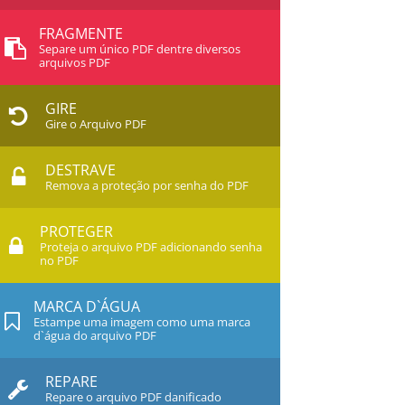
FRAGMENTE
Separe um único PDF dentre diversos
arquivos PDF
GIRE
Gire o Arquivo PDF
DESTRAVE
Remova a proteção por senha do PDF
PROTEGER
Proteja o arquivo PDF adicionando senha
no PDF
MARCA D`ÁGUA
Estampe uma imagem como uma marca
d`água do arquivo PDF
REPARE
Repare o arquivo PDF danificado