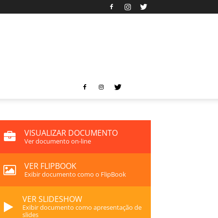
VISUALIZAR DOCUMENTO
Ver documento on-line
VER FLIPBOOK
Exibir documento como o FlipBook
VER SLIDESHOW
Exibir documento como apresentação de
slides