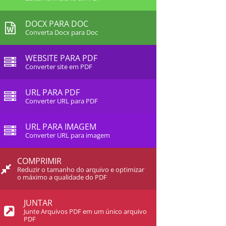
DOCX PARA DOC
Converta Docx para Doc
WEBSITE PARA PDF
Converter site em PDF
URL PARA PDF
Converter URL para PDF
URL PARA IMAGEM
Converter URL para imagem
COMPRIMIR
Reduzir o tamanho do arquivo e optimizar
o máximo a qualidade do PDF
JUNTAR
Junte Arquivos PDF em um único arquivo
PDF