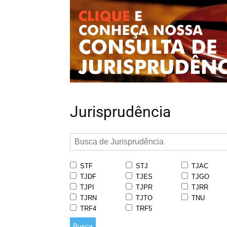
Jurisprudência
STF
STJ
TJAC
TJDF
TJES
TJGO
TJPI
TJPR
TJRR
TJRN
TJTO
TNU
TRF4
TRF5
Busca