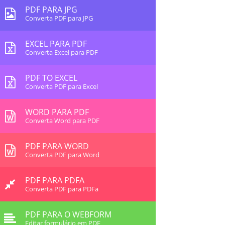
PDF PARA JPG
Converta PDF para JPG
EXCEL PARA PDF
Converta Excel para PDF
PDF TO EXCEL
Converta PDF para Excel
WORD PARA PDF
Converta Word para PDF
PDF PARA WORD
Converta PDF para Word
PDF PARA PDFA
Converta PDF para PDFa
PDF PARA O WEBFORM
Editar formulário em PDF