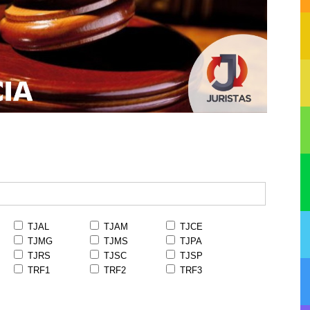
TJAL
TJAM
TJCE
TJMG
TJMS
TJPA
TJRS
TJSC
TJSP
TRF1
TRF2
TRF3