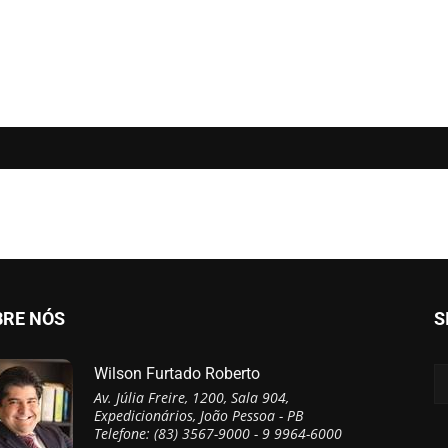
BRE NÓS
S
Wilson Furtado Roberto
Av. Júlia Freire, 1200, Sala 904,
Expedicionários, João Pessoa - PB
Telefone: (83) 3567-9000 - 9 9964-6000