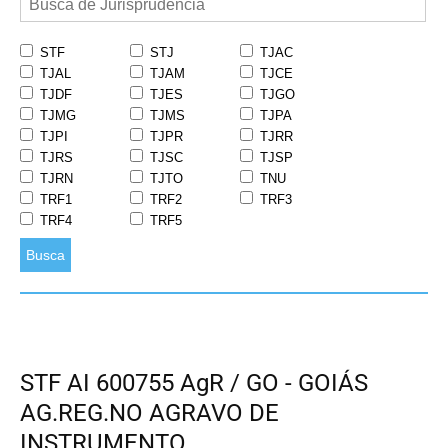
STF
STJ
TJAC
TJAL
TJAM
TJCE
TJDF
TJES
TJGO
TJMG
TJMS
TJPA
TJPI
TJPR
TJRR
TJRS
TJSC
TJSP
TJRN
TJTO
TNU
TRF1
TRF2
TRF3
TRF4
TRF5
Busca
STF AI 600755 AgR / GO - GOIÁS
AG.REG.NO AGRAVO DE
INSTRUMENTO