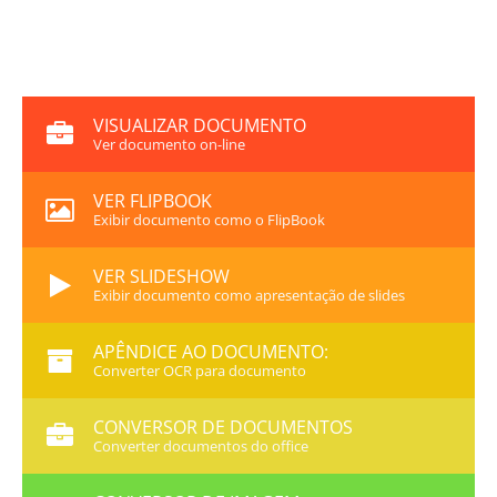
VISUALIZAR DOCUMENTO
Ver documento on-line
VER FLIPBOOK
Exibir documento como o FlipBook
VER SLIDESHOW
Exibir documento como apresentação de slides
APÊNDICE AO DOCUMENTO:
Converter OCR para documento
CONVERSOR DE DOCUMENTOS
Converter documentos do office