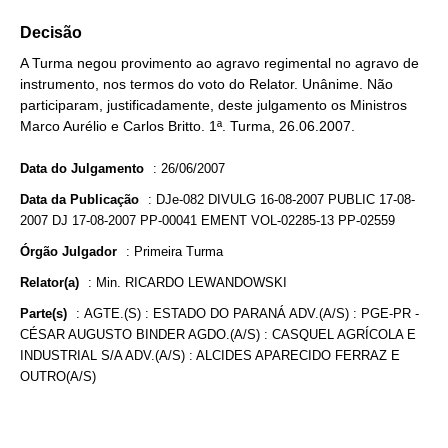
Decisão
A Turma negou provimento ao agravo regimental no agravo de
instrumento, nos termos do voto do Relator. Unânime. Não
participaram, justificadamente, deste julgamento os Ministros
Marco Aurélio e Carlos Britto. 1ª. Turma, 26.06.2007.
Data do Julgamento
:
26/06/2007
Data da Publicação
:
DJe-082 DIVULG 16-08-2007 PUBLIC 17-08-
2007 DJ 17-08-2007 PP-00041 EMENT VOL-02285-13 PP-02559
Órgão Julgador
:
Primeira Turma
Relator(a)
:
Min. RICARDO LEWANDOWSKI
Parte(s)
:
AGTE.(S) : ESTADO DO PARANÁ ADV.(A/S) : PGE-PR -
CÉSAR AUGUSTO BINDER AGDO.(A/S) : CASQUEL AGRÍCOLA E
INDUSTRIAL S/A ADV.(A/S) : ALCIDES APARECIDO FERRAZ E
OUTRO(A/S)