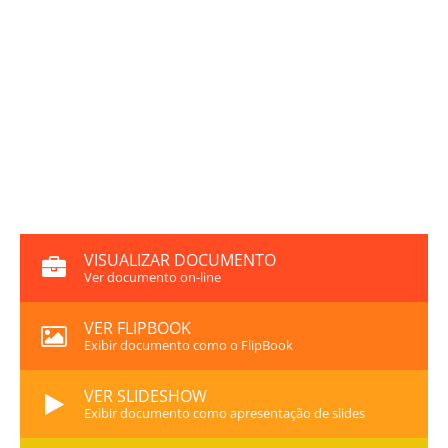
VISUALIZAR DOCUMENTO
Ver documento on-line
VER FLIPBOOK
Exibir documento como o FlipBook
VER SLIDESHOW
Exibir documento como apresentação de slides