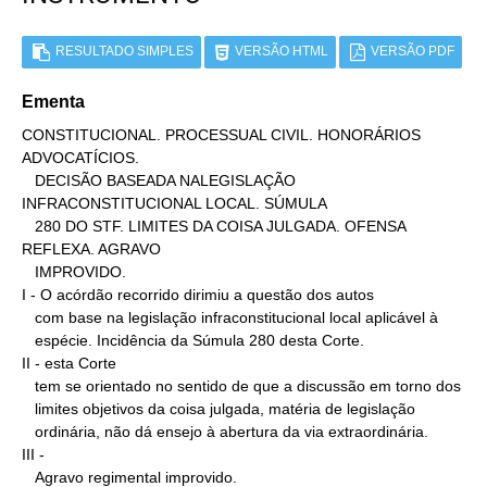
RESULTADO SIMPLES
VERSÃO HTML
VERSÃO PDF
Ementa
CONSTITUCIONAL. PROCESSUAL CIVIL. HONORÁRIOS 
ADVOCATÍCIOS.

   DECISÃO BASEADA NALEGISLAÇÃO 
INFRACONSTITUCIONAL LOCAL. SÚMULA

   280 DO STF. LIMITES DA COISA JULGADA. OFENSA 
REFLEXA. AGRAVO

   IMPROVIDO.

I - O acórdão recorrido dirimiu a questão dos autos

   com base na legislação infraconstitucional local aplicável à

   espécie. Incidência da Súmula 280 desta Corte.

II - esta Corte

   tem se orientado no sentido de que a discussão em torno dos

   limites objetivos da coisa julgada, matéria de legislação

   ordinária, não dá ensejo à abertura da via extraordinária.

III -

   Agravo regimental improvido.