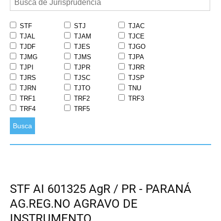
STF
STJ
TJAC
TJAL
TJAM
TJCE
TJDF
TJES
TJGO
TJMG
TJMS
TJPA
TJPI
TJPR
TJRR
TJRS
TJSC
TJSP
TJRN
TJTO
TNU
TRF1
TRF2
TRF3
TRF4
TRF5
Busca
STF AI 601325 AgR / PR - PARANÁ
AG.REG.NO AGRAVO DE
INSTRUMENTO