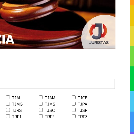
TJAL
TJAM
TJCE
TJMG
TJMS
TJPA
TJRS
TJSC
TJSP
TRF1
TRF2
TRF3