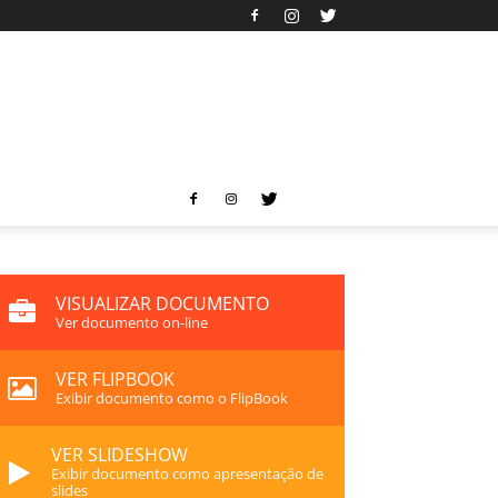
VISUALIZAR DOCUMENTO
Ver documento on-line
VER FLIPBOOK
Exibir documento como o FlipBook
VER SLIDESHOW
Exibir documento como apresentação de
slides