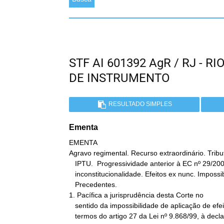
STF AI 601392 AgR / RJ - 
DE INSTRUMENTO
RESULTADO SIMPLES
Ementa
EMENTA

Agravo regimental. Recurso extraordinário. Tributá
   IPTU.  Progressividade anterior à EC nº 29/2000. Declaração de

   inconstitucionalidade. Efeitos ex nunc. Impossibilidade.

   Precedentes.

1. Pacífica a jurisprudência desta Corte no

   sentido da impossibilidade de aplicação de efeitos ex nunc, nos

   termos do artigo 27 da Lei nº 9.868/99, à declaração de
