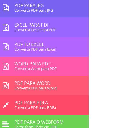
PDF PARA JPG
Converta PDF para JPG
EXCEL PARA PDF
Converta Excel para PDF
PDF TO EXCEL
Converta PDF para Excel
WORD PARA PDF
Converta Word para PDF
PDF PARA WORD
Converta PDF para Word
PDF PARA PDFA
Converta PDF para PDFa
PDF PARA O WEBFORM
Editar formulário em PDF