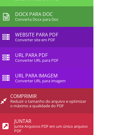
DOCX PARA DOC
Converta Docx para Doc
WEBSITE PARA PDF
Converter site em PDF
URL PARA PDF
Converter URL para PDF
URL PARA IMAGEM
Converter URL para imagem
COMPRIMIR
Reduzir o tamanho do arquivo e optimizar
o máximo a qualidade do PDF
JUNTAR
Junte Arquivos PDF em um único arquivo
PDF