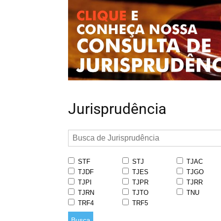
Jurisprudência
STF
STJ
TJAC
TJDF
TJES
TJGO
TJPI
TJPR
TJRR
TJRN
TJTO
TNU
TRF4
TRF5
Busca