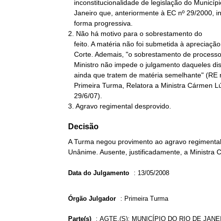
   inconstitucionalidade de legislação do Município do Rio de

   Janeiro que, anteriormente à EC nº 29/2000, instituiu IPTU na

   forma progressiva.

2. Não há motivo para o sobrestamento do

   feito. A matéria não foi submetida à apreciação do Plenário desta

   Corte. Ademais, "o sobrestamento de processos por parte de algum

   Ministro não impede o julgamento daqueles distribuídos aos demais,

   ainda que tratem de matéria semelhante" (RE nº 503.241/SC-AgR-ED,

   Primeira Turma, Relatora a Ministra Cármen Lúcia, DJ de

   29/6/07).

3. Agravo regimental desprovido.
Decisão
A Turma negou provimento ao agravo regimental 
Unânime. Ausente, justificadamente, a Ministra 
Data do Julgamento
:
13/05/2008
Órgão Julgador
:
Primeira Turma
Parte(s)
:
AGTE.(S): MUNICÍPIO DO RIO DE JANE