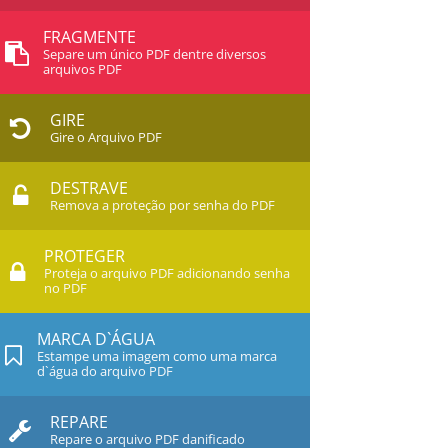
FRAGMENTE
Separe um único PDF dentre diversos
arquivos PDF
GIRE
Gire o Arquivo PDF
DESTRAVE
Remova a proteção por senha do PDF
PROTEGER
Proteja o arquivo PDF adicionando senha
no PDF
MARCA D`ÁGUA
Estampe uma imagem como uma marca
d`água do arquivo PDF
REPARE
Repare o arquivo PDF danificado