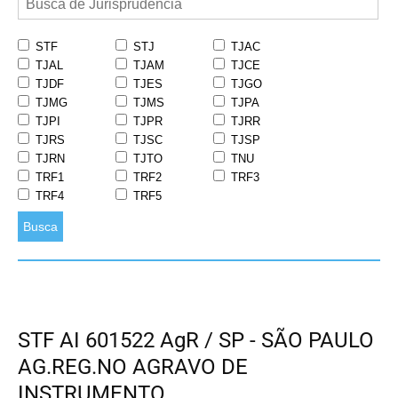
STF
STJ
TJAC
TJAL
TJAM
TJCE
TJDF
TJES
TJGO
TJMG
TJMS
TJPA
TJPI
TJPR
TJRR
TJRS
TJSC
TJSP
TJRN
TJTO
TNU
TRF1
TRF2
TRF3
TRF4
TRF5
Busca
STF AI 601522 AgR / SP - SÃO PAULO
AG.REG.NO AGRAVO DE
INSTRUMENTO