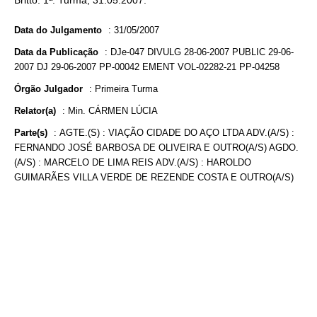
Britto. 1ª. Turma, 31.05.2007.
Data do Julgamento
:
31/05/2007
Data da Publicação
:
DJe-047 DIVULG 28-06-2007 PUBLIC 29-06-
2007 DJ 29-06-2007 PP-00042 EMENT VOL-02282-21 PP-04258
Órgão Julgador
:
Primeira Turma
Relator(a)
:
Min. CÁRMEN LÚCIA
Parte(s)
:
AGTE.(S) : VIAÇÃO CIDADE DO AÇO LTDA ADV.(A/S) :
FERNANDO JOSÉ BARBOSA DE OLIVEIRA E OUTRO(A/S) AGDO.
(A/S) : MARCELO DE LIMA REIS ADV.(A/S) : HAROLDO
GUIMARÃES VILLA VERDE DE REZENDE COSTA E OUTRO(A/S)