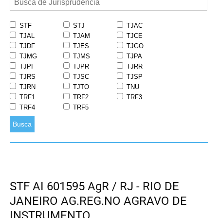
STF
STJ
TJAC
TJAL
TJAM
TJCE
TJDF
TJES
TJGO
TJMG
TJMS
TJPA
TJPI
TJPR
TJRR
TJRS
TJSC
TJSP
TJRN
TJTO
TNU
TRF1
TRF2
TRF3
TRF4
TRF5
Busca
STF AI 601595 AgR / RJ - RIO DE
JANEIRO AG.REG.NO AGRAVO DE
INSTRUMENTO