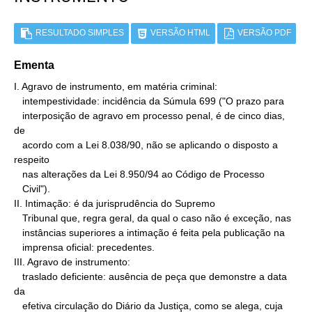
RESULTADO SIMPLES
VERSÃO HTML
VERSÃO PDF
Ementa
I. Agravo de instrumento, em matéria criminal:

   intempestividade: incidência da Súmula 699 ("O prazo para

   interposição de agravo em processo penal, é de cinco dias, 
de

   acordo com a Lei 8.038/90, não se aplicando o disposto a 
respeito

   nas alterações da Lei 8.950/94 ao Código de Processo

   Civil").

II. Intimação: é da jurisprudência do Supremo

   Tribunal que, regra geral, da qual o caso não é exceção, nas

   instâncias superiores a intimação é feita pela publicação na

   imprensa oficial: precedentes.

III. Agravo de instrumento:

   traslado deficiente: ausência de peça que demonstre a data 
da

   efetiva circulação do Diário da Justiça, como se alega, cuja
