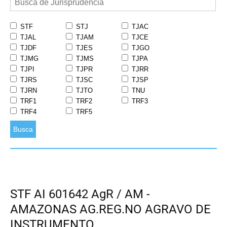
STF
STJ
TJAC
TJAL
TJAM
TJCE
TJDF
TJES
TJGO
TJMG
TJMS
TJPA
TJPI
TJPR
TJRR
TJRS
TJSC
TJSP
TJRN
TJTO
TNU
TRF1
TRF2
TRF3
TRF4
TRF5
Busca
STF AI 601642 AgR / AM -
AMAZONAS AG.REG.NO AGRAVO DE
INSTRUMENTO