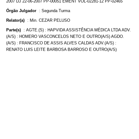
2007 DJ 22-06-2007 PP-00051 EMENT VOL-02281-12 PP-02465
Órgão Julgador
:
Segunda Turma
Relator(a)
:
Min. CEZAR PELUSO
Parte(s)
:
AGTE.(S) : HAPVIDA ASSISTÊNCIA MÉDICA LTDA ADV.
(A/S) : HOMERO VASCONCELOS NETO E OUTRO(A/S) AGDO.
(A/S) : FRANCISCO DE ASSIS ALVES CALDAS ADV.(A/S) :
RENATO LUIS LEITE BARBOSA BARROSO E OUTRO(A/S)