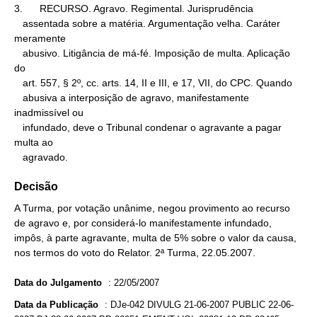
3.      RECURSO. Agravo. Regimental. Jurisprudência

   assentada sobre a matéria. Argumentação velha. Caráter 
meramente

   abusivo. Litigância de má-fé. Imposição de multa. Aplicação 
do

   art. 557, § 2º, cc. arts. 14, II e III, e 17, VII, do CPC. Quando

   abusiva a interposição de agravo, manifestamente 
inadmissível ou

   infundado, deve o Tribunal condenar o agravante a pagar 
multa ao

   agravado.
Decisão
A Turma, por votação unânime, negou provimento ao recurso
de agravo e, por considerá-lo manifestamente infundado,
impôs, à parte agravante, multa de 5% sobre o valor da causa,
nos termos do voto do Relator. 2ª Turma, 22.05.2007.
Data do Julgamento
:
22/05/2007
Data da Publicação
:
DJe-042 DIVULG 21-06-2007 PUBLIC 22-06-