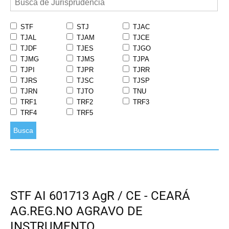
STF
STJ
TJAC
TJAL
TJAM
TJCE
TJDF
TJES
TJGO
TJMG
TJMS
TJPA
TJPI
TJPR
TJRR
TJRS
TJSC
TJSP
TJRN
TJTO
TNU
TRF1
TRF2
TRF3
TRF4
TRF5
Busca
STF AI 601713 AgR / CE - CEARÁ
AG.REG.NO AGRAVO DE
INSTRUMENTO