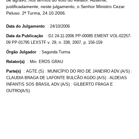
de agravo, nos termos do voto do Relator. Ausente,
justificadamente, neste julgamento, o Senhor Ministro Cezar
Peluso. 2ª Turma, 24.10.2006.
Data do Julgamento
:
24/10/2006
Data da Publicação
:
DJ 24-11-2006 PP-00085 EMENT VOL-02257-
09 PP-01795 LEXSTF v. 29, n. 338, 2007, p. 156-159
Órgão Julgador
:
Segunda Turma
Relator(a)
:
Min. EROS GRAU
Parte(s)
:
AGTE.(S) : MUNICÍPIO DO RIO DE JANEIRO ADV.(A/S) :
CLAUDIA BRAGA DE LAFONTE BULCÃO AGDO.(A/S) : ALDEIAS
INFANTIS SOS BRASIL ADV.(A/S) : GILBERTO FRAGA E
OUTRO(A/S)