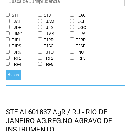
STF
STJ
TJAC
TJAL
TJAM
TJCE
TJDF
TJES
TJGO
TJMG
TJMS
TJPA
TJPI
TJPR
TJRR
TJRS
TJSC
TJSP
TJRN
TJTO
TNU
TRF1
TRF2
TRF3
TRF4
TRF5
Busca
STF AI 601837 AgR / RJ - RIO DE
JANEIRO AG.REG.NO AGRAVO DE
INSTRUMENTO