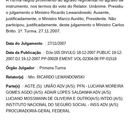
A Turma negou provimento ao agravo regimental no agravo de
instrumento, nos termos do voto do Relator. Unânime. Presidiu
o julgamento o Ministro Ricardo Lewandowski. Ausente,
justificadamente, o Ministro Marco Aurélio, Presidente. Não
participou, justificadamente, deste julgamento o Ministro Carlos
Britto. 1ª. Turma, 27.11.2007.
Data do Julgamento
:
27/11/2007
Data da Publicação
:
DJe-165 DIVULG 18-12-2007 PUBLIC 19-12-
2007 DJ 19-12-2007 PP-00028 EMENT VOL-02304-08 PP-01518
Órgão Julgador
:
Primeira Turma
Relator(a)
:
Min. RICARDO LEWANDOWSKI
Parte(s)
:
AGTE.(S): UNIÃO ADV.(A/S): PFN - LUCIANA MOREIRA
GOMES AGDO.(A/S): ADAIR LOPES SALDANHA ADV.(A/S):
LUCIANO MOSSMANN DE OLIVEIRA E OUTRO(A/S) INTDO.(A/S):
INSTITUTO NACIONAL DO SEGURO SOCIAL - INSS ADV.(A/S):
PROCURADORIA-GERAL FEDERAL