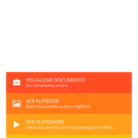
VISUALIZAR DOCUMENTO
Ver documento on-line
VER FLIPBOOK
Exibir documento como o FlipBook
VER SLIDESHOW
Exibir documento como apresentação de slides