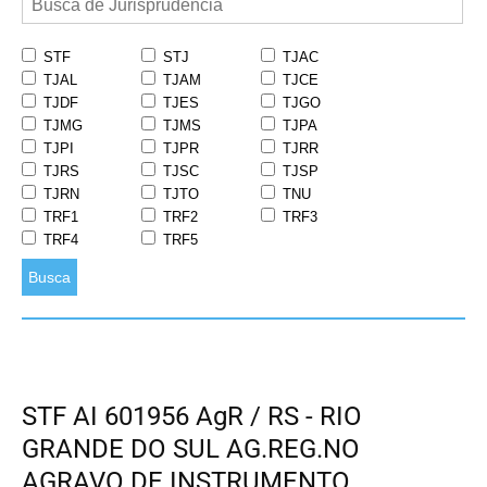
STF
STJ
TJAC
TJAL
TJAM
TJCE
TJDF
TJES
TJGO
TJMG
TJMS
TJPA
TJPI
TJPR
TJRR
TJRS
TJSC
TJSP
TJRN
TJTO
TNU
TRF1
TRF2
TRF3
TRF4
TRF5
Busca
STF AI 601956 AgR / RS - RIO
GRANDE DO SUL AG.REG.NO
AGRAVO DE INSTRUMENTO