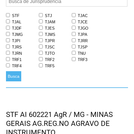
STF
STJ
TJAC
TJAL
TJAM
TJCE
TJDF
TJES
TJGO
TJMG
TJMS
TJPA
TJPI
TJPR
TJRR
TJRS
TJSC
TJSP
TJRN
TJTO
TNU
TRF1
TRF2
TRF3
TRF4
TRF5
Busca
STF AI 602221 AgR / MG - MINAS
GERAIS AG.REG.NO AGRAVO DE
INSTRUMENTO