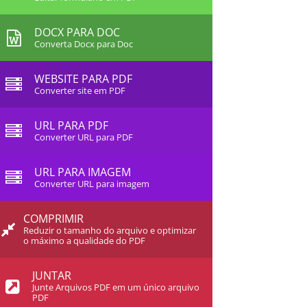
DOCX PARA DOC
Converta Docx para Doc
WEBSITE PARA PDF
Converter site em PDF
URL PARA PDF
Converter URL para PDF
URL PARA IMAGEM
Converter URL para imagem
COMPRIMIR
Reduzir o tamanho do arquivo e optimizar
o máximo a qualidade do PDF
JUNTAR
Junte Arquivos PDF em um único arquivo
PDF