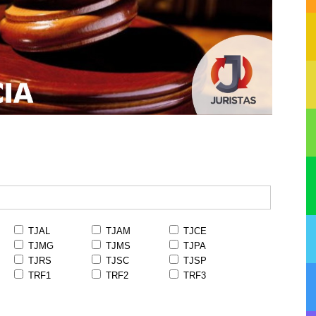
TJAL
TJAM
TJCE
TJMG
TJMS
TJPA
TJRS
TJSC
TJSP
TRF1
TRF2
TRF3