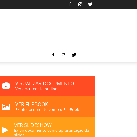
VISUALIZAR DOCUMENTO
Ver documento on-line
VER FLIPBOOK
Exibir documento como o FlipBook
VER SLIDESHOW
Exibir documento como apresentação de
slides