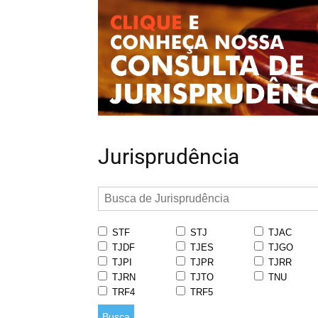
Jurisprudência
STF
STJ
TJAC
TJDF
TJES
TJGO
TJPI
TJPR
TJRR
TJRN
TJTO
TNU
TRF4
TRF5
Busca