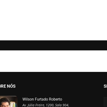
BRE NÓS
S
Wilson Furtado Roberto
Av. Júlia Freire, 1200, Sala 904,