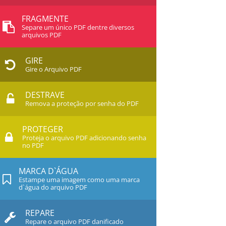
FRAGMENTE
Separe um único PDF dentre diversos
arquivos PDF
GIRE
Gire o Arquivo PDF
DESTRAVE
Remova a proteção por senha do PDF
PROTEGER
Proteja o arquivo PDF adicionando senha
no PDF
MARCA D`ÁGUA
Estampe uma imagem como uma marca
d`água do arquivo PDF
REPARE
Repare o arquivo PDF danificado