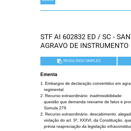
STF AI 602832 ED / SC - S
AGRAVO DE INSTRUMENTO
RESULTADO SIMPLES
Ementa
1. Embargos de declaração convertidos em agra
   regimental.

2. Recurso extraordinário: inadmissibilidade:

   questão que demanda reexame de fatos e provas: incidência da

   Súmula 279.

2. Recurso extraordinário: descabimento: alegad
   violação do art. 5º, XXXVI, da Constituição, que implicaria

   prévia reapreciação da legislação infraconstitucional concernente
