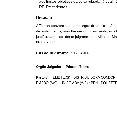
   aos limites objetivos da coisa julgada, à qual não se presta o

   RE. Precedentes
Decisão
A Turma converteu os embargos de declaração n
de instrumento, mas lhe negou provimento, nos 
justificadamente, deste julgamento o Ministro Ma
06.02.2007.
Data do Julgamento
:
06/02/2007
Órgão Julgador
:
Primeira Turma
Parte(s)
:
EMBTE.(S) : DISTRIBUIDORA CONDOR L
EMBDO.(A/S) : UNIÃO ADV.(A/S) : PFN - DOLIZE