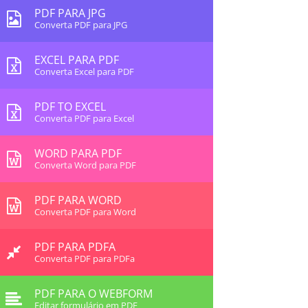
PDF PARA JPG
Converta PDF para JPG
EXCEL PARA PDF
Converta Excel para PDF
PDF TO EXCEL
Converta PDF para Excel
WORD PARA PDF
Converta Word para PDF
PDF PARA WORD
Converta PDF para Word
PDF PARA PDFA
Converta PDF para PDFa
PDF PARA O WEBFORM
Editar formulário em PDF