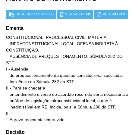
RESULTADO SIMPLES
VERSÃO HTML
VERSÃO PDF
Ementa
CONSTITUCIONAL. PROCESSUAL CIVIL. MATÉRIA

   INFRACONSTITUCIONAL LOCAL. OFENSA INDIRETA À 
CONSTITUIÇÃO.

   AUSÊNCIA DE PREQUESTIONAMENTO. SÚMULA 282 DO 
STF.

I - Ausência

   de prequestionamento da questão constitucional suscitada.

   Incidência da Súmula 282 do STF.

II - Para se chegar a

   entendimento diverso do acórdão recorrido seria necessária a

   análise de legislação infraconstitucional local, o que é

   inadmissível em RE. Incide, pois, a Súmula 280 do STF.

III -

   Agravo regimental improvido.
Decisão