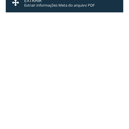
EXTRAIR
Extrair informações Meta do arquivo PDF