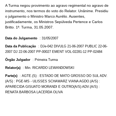
A Turma negou provimento ao agravo regimental no agravo de
instrumento, nos termos do voto do Relator. Unânime. Presidiu
o julgamento o Ministro Marco Aurélio. Ausentes,
justificadamente, os Ministros Sepúlveda Pertence e Carlos
Britto. 1ª. Turma, 31.05.2007.
Data do Julgamento
:
31/05/2007
Data da Publicação
:
DJe-042 DIVULG 21-06-2007 PUBLIC 22-06-
2007 DJ 22-06-2007 PP-00027 EMENT VOL-02281-12 PP-02484
Órgão Julgador
:
Primeira Turma
Relator(a)
:
Min. RICARDO LEWANDOWSKI
Parte(s)
:
AGTE.(S) : ESTADO DE MATO GROSSO DO SUL ADV.
(A/S) : PGE-MS - ULISSES SCHAWARZ VIANA AGDO.(A/S) :
APARECIDA GISUATO MORANDI E OUTRO(A/S) ADV.(A/S) :
RENATA BARBOSA LACERDA OLIVA