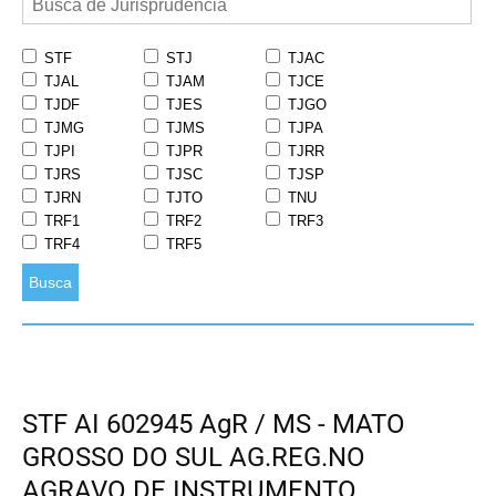
STF
STJ
TJAC
TJAL
TJAM
TJCE
TJDF
TJES
TJGO
TJMG
TJMS
TJPA
TJPI
TJPR
TJRR
TJRS
TJSC
TJSP
TJRN
TJTO
TNU
TRF1
TRF2
TRF3
TRF4
TRF5
Busca
STF AI 602945 AgR / MS - MATO
GROSSO DO SUL AG.REG.NO
AGRAVO DE INSTRUMENTO