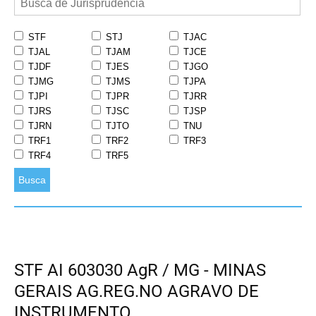
STF
STJ
TJAC
TJAL
TJAM
TJCE
TJDF
TJES
TJGO
TJMG
TJMS
TJPA
TJPI
TJPR
TJRR
TJRS
TJSC
TJSP
TJRN
TJTO
TNU
TRF1
TRF2
TRF3
TRF4
TRF5
Busca
STF AI 603030 AgR / MG - MINAS
GERAIS AG.REG.NO AGRAVO DE
INSTRUMENTO