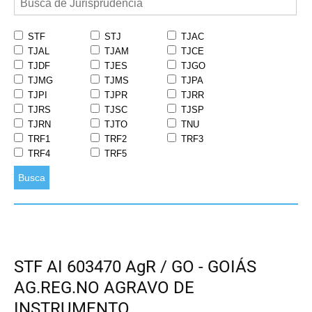
STF
STJ
TJAC
TJAL
TJAM
TJCE
TJDF
TJES
TJGO
TJMG
TJMS
TJPA
TJPI
TJPR
TJRR
TJRS
TJSC
TJSP
TJRN
TJTO
TNU
TRF1
TRF2
TRF3
TRF4
TRF5
Busca
STF AI 603470 AgR / GO - GOIÁS
AG.REG.NO AGRAVO DE
INSTRUMENTO