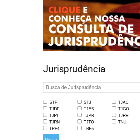
Jurisprudência
STF
STJ
TJAC
TJDF
TJES
TJGO
TJPI
TJPR
TJRR
TJRN
TJTO
TNU
TRF4
TRF5
Busca