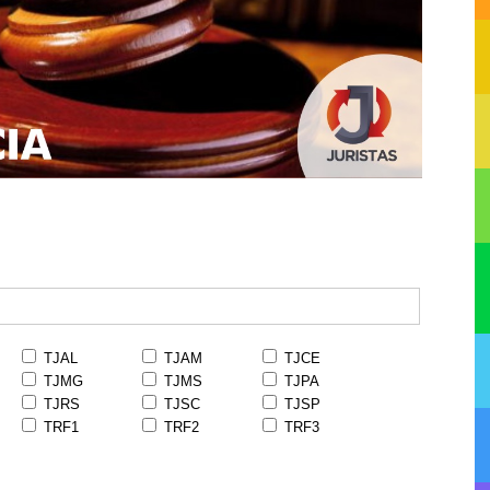
TJAL
TJAM
TJCE
TJMG
TJMS
TJPA
TJRS
TJSC
TJSP
TRF1
TRF2
TRF3