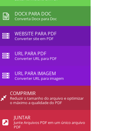
DOCX PARA DOC
Converta Docx para Doc
WEBSITE PARA PDF
Converter site em PDF
URL PARA PDF
Converter URL para PDF
URL PARA IMAGEM
Converter URL para imagem
COMPRIMIR
Reduzir o tamanho do arquivo e optimizar
o máximo a qualidade do PDF
JUNTAR
Junte Arquivos PDF em um único arquivo
PDF