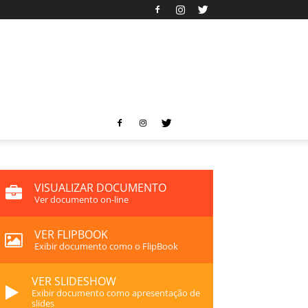
VISUALIZAR DOCUMENTO
Ver documento on-line
VER FLIPBOOK
Exibir documento como o FlipBook
VER SLIDESHOW
Exibir documento como apresentação de
slides