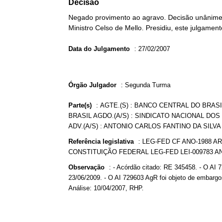
Decisão
Negado provimento ao agravo. Decisão unânime. 
Ministro Celso de Mello. Presidiu, este julgame
Data do Julgamento
:
27/02/2007
Órgão Julgador
:
Segunda Turma
Parte(s)
:
AGTE.(S) : BANCO CENTRAL DO BRAS
BRASIL AGDO.(A/S) : SINDICATO NACIONAL DO
ADV.(A/S) : ANTONIO CARLOS FANTINO DA SILVA
Referência legislativa
:
LEG-FED CF ANO-1988 ART
CONSTITUIÇÃO FEDERAL LEG-FED LEI-009783 AN
Observação
:
- Acórdão citado: RE 345458. - O AI 
23/06/2009. - O AI 729603 AgR foi objeto de embarg
Análise: 10/04/2007, RHP.