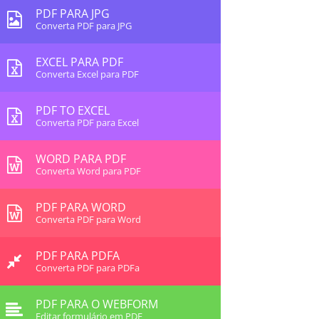
PDF PARA JPG
Converta PDF para JPG
EXCEL PARA PDF
Converta Excel para PDF
PDF TO EXCEL
Converta PDF para Excel
WORD PARA PDF
Converta Word para PDF
PDF PARA WORD
Converta PDF para Word
PDF PARA PDFA
Converta PDF para PDFa
PDF PARA O WEBFORM
Editar formulário em PDF