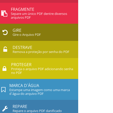
FRAGMENTE
Separe um único PDF dentre diversos
arquivos PDF
GIRE
Gire o Arquivo PDF
DESTRAVE
Remova a proteção por senha do PDF
PROTEGER
Proteja o arquivo PDF adicionando senha
no PDF
MARCA D`ÁGUA
Estampe uma imagem como uma marca
d`água do arquivo PDF
REPARE
Repare o arquivo PDF danificado