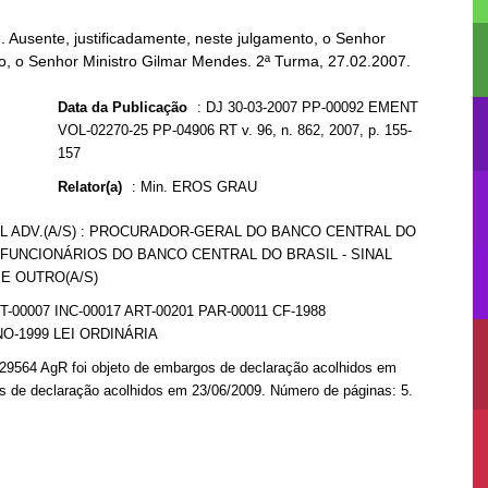
Ausente, justificadamente, neste julgamento, o Senhor
nto, o Senhor Ministro Gilmar Mendes. 2ª Turma, 27.02.2007.
Data da Publicação
:
DJ 30-03-2007 PP-00092 EMENT
VOL-02270-25 PP-04906 RT v. 96, n. 862, 2007, p. 155-
157
Relator(a)
:
Min. EROS GRAU
IL ADV.(A/S) : PROCURADOR-GERAL DO BANCO CENTRAL DO
S FUNCIONÁRIOS DO BANCO CENTRAL DO BRASIL - SINAL
 E OUTRO(A/S)
-00007 INC-00017 ART-00201 PAR-00011 CF-1988
O-1999 LEI ORDINÁRIA
729564 AgR foi objeto de embargos de declaração acolhidos em
os de declaração acolhidos em 23/06/2009. Número de páginas: 5.