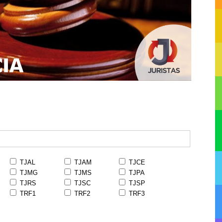
TJAL
TJAM
TJCE
TJMG
TJMS
TJPA
TJRS
TJSC
TJSP
TRF1
TRF2
TRF3