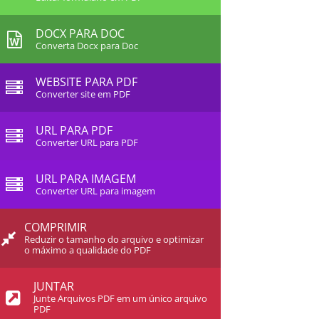
DOCX PARA DOC
Converta Docx para Doc
WEBSITE PARA PDF
Converter site em PDF
URL PARA PDF
Converter URL para PDF
URL PARA IMAGEM
Converter URL para imagem
COMPRIMIR
Reduzir o tamanho do arquivo e optimizar
o máximo a qualidade do PDF
JUNTAR
Junte Arquivos PDF em um único arquivo
PDF