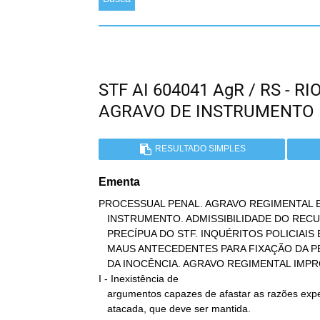
STF AI 604041 AgR / RS - 
AGRAVO DE INSTRUMENTO
RESULTADO SIMPLES
Ementa
PROCESSUAL PENAL. AGRAVO REGIMENTAL E
   INSTRUMENTO. ADMISSIBILIDADE DO RECURSO EXTRAORDINÁRIO. FUNÇÃO

   PRECÍPUA DO STF. INQUÉRITOS POLICIAIS E AÇÕES PENAIS EM CURSO.

   MAUS ANTECEDENTES PARA FIXAÇÃO DA PENA. NÃO OFENDE AO PRINCIPIO

   DA INOCÊNCIA. AGRAVO REGIMENTAL IMPROVIDO.

I - Inexistência de

   argumentos capazes de afastar as razões expendidas na decisão ora

   atacada, que deve ser mantida.
