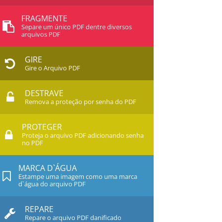
FRAGMENTE
Separe um único PDF dentre diversos
arquivos PDF
GIRE
Gire o Arquivo PDF
DESTRAVE
Remova a proteção por senha do PDF
PROTEGER
Proteja o arquivo PDF adicionando senha
no PDF
MARCA D`ÁGUA
Estampe uma imagem como uma marca
d`água do arquivo PDF
REPARE
Repare o arquivo PDF danificado