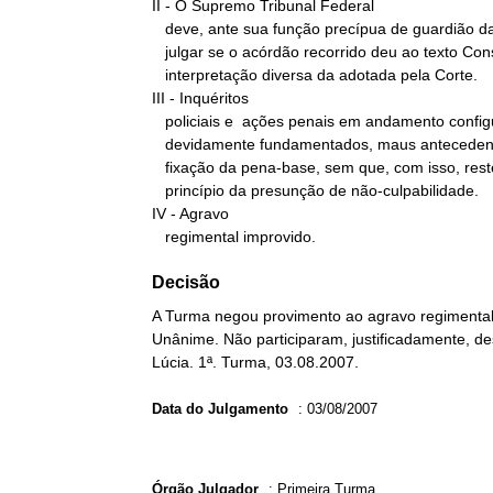
II - O Supremo Tribunal Federal

   deve, ante sua função precípua de guardião da Constituição,

   julgar se o acórdão recorrido deu ao texto Constitucional

   interpretação diversa da adotada pela Corte.

III - Inquéritos

   policiais e  ações penais em andamento configuram, desde que

   devidamente fundamentados, maus antecedentes para efeito da

   fixação da pena-base, sem que, com isso, reste ofendido o

   princípio da presunção de não-culpabilidade.

IV - Agravo

   regimental improvido.
Decisão
A Turma negou provimento ao agravo regimental 
Unânime. Não participaram, justificadamente, de
Lúcia. 1ª. Turma, 03.08.2007.
Data do Julgamento
:
03/08/2007
Órgão Julgador
:
Primeira Turma