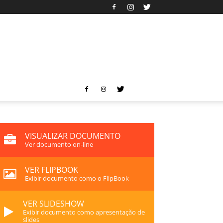
VISUALIZAR DOCUMENTO
Ver documento on-line
VER FLIPBOOK
Exibir documento como o FlipBook
VER SLIDESHOW
Exibir documento como apresentação de
slides