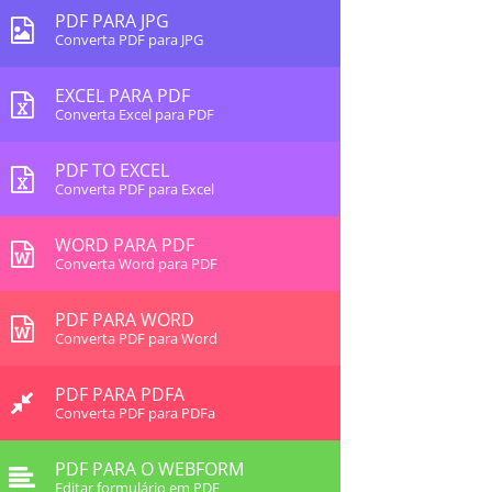
PDF PARA JPG
Converta PDF para JPG
EXCEL PARA PDF
Converta Excel para PDF
PDF TO EXCEL
Converta PDF para Excel
WORD PARA PDF
Converta Word para PDF
PDF PARA WORD
Converta PDF para Word
PDF PARA PDFA
Converta PDF para PDFa
PDF PARA O WEBFORM
Editar formulário em PDF