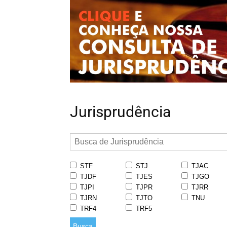
Jurisprudência
STF
STJ
TJAC
TJDF
TJES
TJGO
TJPI
TJPR
TJRR
TJRN
TJTO
TNU
TRF4
TRF5
Busca