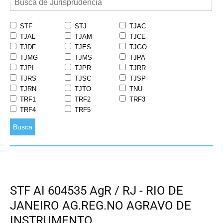
STF
STJ
TJAC
TJAL
TJAM
TJCE
TJDF
TJES
TJGO
TJMG
TJMS
TJPA
TJPI
TJPR
TJRR
TJRS
TJSC
TJSP
TJRN
TJTO
TNU
TRF1
TRF2
TRF3
TRF4
TRF5
Busca
STF AI 604535 AgR / RJ - RIO DE
JANEIRO AG.REG.NO AGRAVO DE
INSTRUMENTO