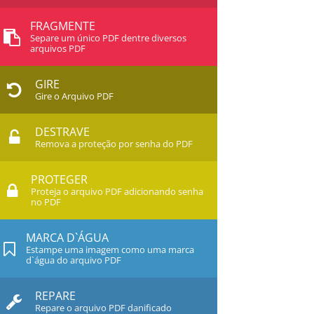
FRAGMENTE
Separe um único PDF dentre diversos
arquivos PDF
GIRE
Gire o Arquivo PDF
DESTRAVE
Remova a proteção por senha do PDF
PROTEGER
Proteja o arquivo PDF adicionando senha
no PDF
MARCA D`ÁGUA
Estampe uma imagem como uma marca
d`água do arquivo PDF
REPARE
Repare o arquivo PDF danificado