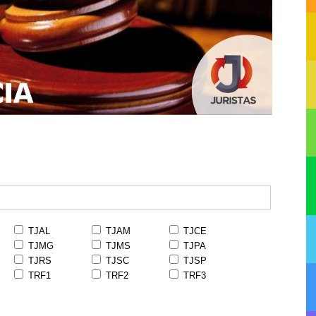
TJAL
TJAM
TJCE
TJMG
TJMS
TJPA
TJRS
TJSC
TJSP
TRF1
TRF2
TRF3