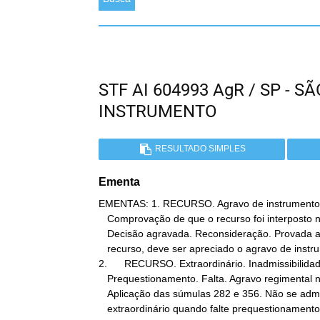
STF AI 604993 AgR / SP - 
INSTRUMENTO
RESULTADO SIMPLES
Ementa
EMENTAS: 1. RECURSO. Agravo de instrumento. 
   Comprovação de que o recurso foi interposto no prazo legal.

   Decisão agravada. Reconsideração. Provada a tempestividade do

   recurso, deve ser apreciado o agravo de instrumento.

2.      RECURSO. Extraordinário. Inadmissibilidad
   Prequestionamento. Falta. Agravo regimental não provido.

   Aplicação das súmulas 282 e 356. Não se admite recurso

   extraordinário quando falte prequestionamento da matéria
