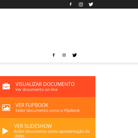
VISUALIZAR DOCUMENTO
Ver documento on-line
VER FLIPBOOK
Exibir documento como o FlipBook
VER SLIDESHOW
Exibir documento como apresentação de
slides