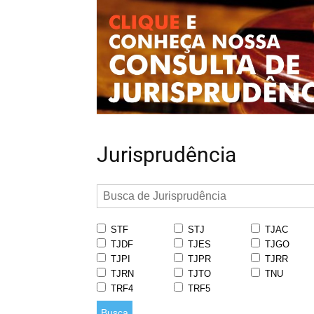
Jurisprudência
STF
STJ
TJAC
TJDF
TJES
TJGO
TJPI
TJPR
TJRR
TJRN
TJTO
TNU
TRF4
TRF5
Busca