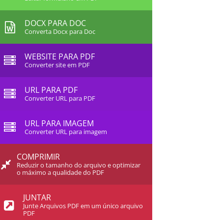
DOCX PARA DOC
Converta Docx para Doc
WEBSITE PARA PDF
Converter site em PDF
URL PARA PDF
Converter URL para PDF
URL PARA IMAGEM
Converter URL para imagem
COMPRIMIR
Reduzir o tamanho do arquivo e optimizar
o máximo a qualidade do PDF
JUNTAR
Junte Arquivos PDF em um único arquivo
PDF