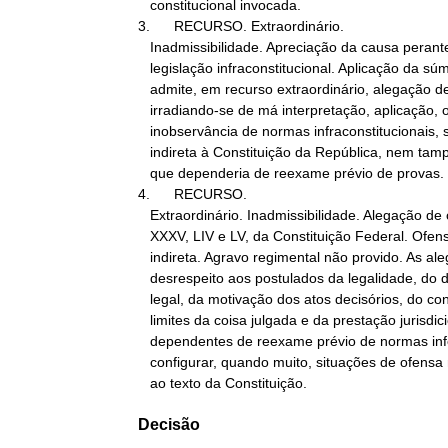
   constitucional invocada.

3.      RECURSO. Extraordinário.

   Inadmissibilidade. Apreciação da causa perante a prova e a

   legislação infraconstitucional. Aplicação da súmula 279. Não se

   admite, em recurso extraordinário, alegação de ofensa que,

   irradiando-se de má interpretação, aplicação, ou, até, de

   inobservância de normas infraconstitucionais, seria apenas

   indireta à Constituição da República, nem tampouco de violação

   que dependeria de reexame prévio de provas.

4.      RECURSO.

   Extraordinário. Inadmissibilidade. Alegação de ofensa ao art. 5º,

   XXXV, LIV e LV, da Constituição Federal. Ofensa constitucional

   indireta. Agravo regimental não provido. As alegações de

   desrespeito aos postulados da legalidade, do devido processo

   legal, da motivação dos atos decisórios, do contraditório, dos

   limites da coisa julgada e da prestação jurisdicional se

   dependentes de reexame prévio de normas inferiores, podem

   configurar, quando muito, situações de ofensa meramente reflexa

   ao texto da Constituição.
Decisão