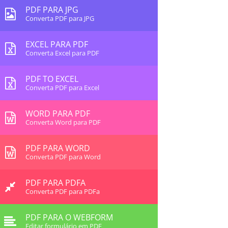
PDF PARA JPG
Converta PDF para JPG
EXCEL PARA PDF
Converta Excel para PDF
PDF TO EXCEL
Converta PDF para Excel
WORD PARA PDF
Converta Word para PDF
PDF PARA WORD
Converta PDF para Word
PDF PARA PDFA
Converta PDF para PDFa
PDF PARA O WEBFORM
Editar formulário em PDF