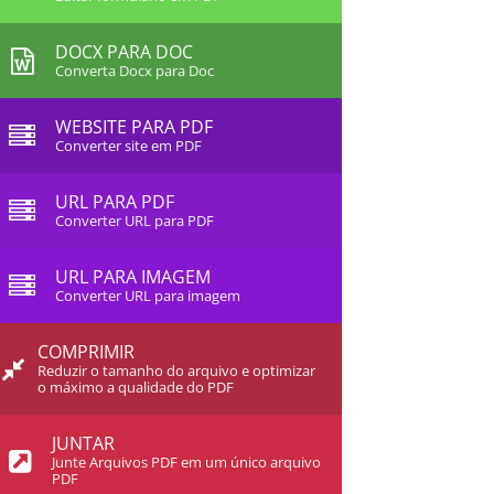
DOCX PARA DOC
Converta Docx para Doc
WEBSITE PARA PDF
Converter site em PDF
URL PARA PDF
Converter URL para PDF
URL PARA IMAGEM
Converter URL para imagem
COMPRIMIR
Reduzir o tamanho do arquivo e optimizar
o máximo a qualidade do PDF
JUNTAR
Junte Arquivos PDF em um único arquivo
PDF