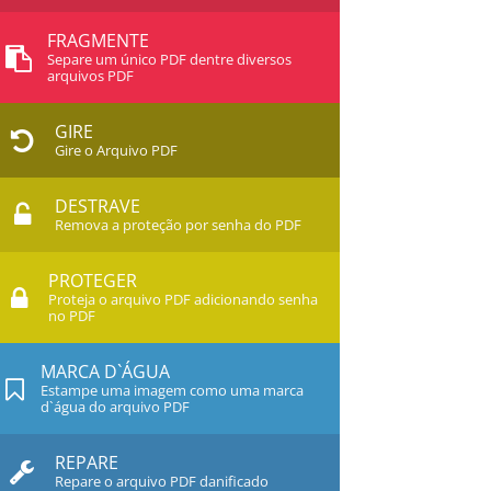
FRAGMENTE
Separe um único PDF dentre diversos
arquivos PDF
GIRE
Gire o Arquivo PDF
DESTRAVE
Remova a proteção por senha do PDF
PROTEGER
Proteja o arquivo PDF adicionando senha
no PDF
MARCA D`ÁGUA
Estampe uma imagem como uma marca
d`água do arquivo PDF
REPARE
Repare o arquivo PDF danificado