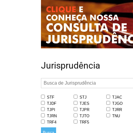
Jurisprudência
STF
STJ
TJAC
TJDF
TJES
TJGO
TJPI
TJPR
TJRR
TJRN
TJTO
TNU
TRF4
TRF5
Busca