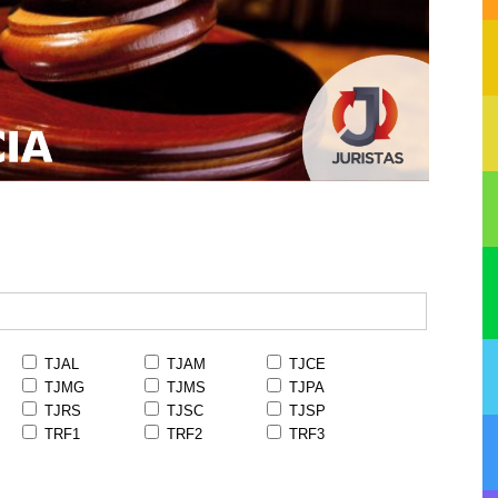
TJAL
TJAM
TJCE
TJMG
TJMS
TJPA
TJRS
TJSC
TJSP
TRF1
TRF2
TRF3