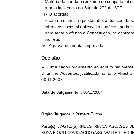
   Matéria demanda o reexame de conjunto fático-probatório, o que

   atrai a incidência da Súmula 279 do STF.

III - O acórdão

   recorrido dirimiu a questão dos autos com base na legislação

   infraconstitucional aplicável à espécie. Inadmissibilidade do RE,

   porquanto a ofensa à Constituição, se ocorrente, seria

   indireta.

IV - Agravo regimental improvido.
Decisão
A Turma negou provimento ao agravo regimental 
Unânime. Ausentes, justificadamente, o Ministro 
06.11.2007.
Data do Julgamento
:
06/11/2007
Órgão Julgador
:
Primeira Turma
Parte(s)
:
AGTE.(S): INDÚSTRIA CATAGUASES DE
BOYA E OUTRO(A/S) AGDO.(A/S): WALTER FERR