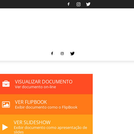
VISUALIZAR DOCUMENTO
Ver documento on-line
VER FLIPBOOK
Exibir documento como o FlipBook
VER SLIDESHOW
Exibir documento como apresentação de
slides