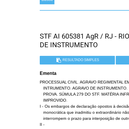
STF AI 605381 AgR / RJ - 
DE INSTRUMENTO
RESULTADO SIMPLES
Ementa
PROCESSUAL CIVIL. AGRAVO REGIMENTAL EM
   INTRUMENTO. AGRAVO DE INSTRUMENTO. EXTEMPORANEIDADE. REEXAME DE

   PROVA. SÚMULA 279 DO STF. MATÉRIA INFRACONSTITUCIONAL. AGRAVO

   IMPROVIDO.

I - Os embargos de declaração opostos à decisão
   monocrática que inadmitiu o extraordinário não suspendem ou

   interrompem o prazo para interposição de outro recurso.

II -
