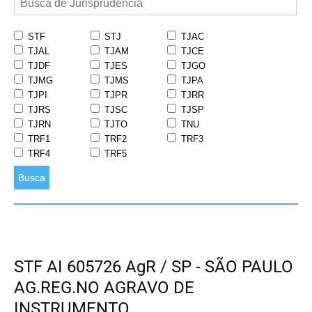
STF
STJ
TJAC
TJAL
TJAM
TJCE
TJDF
TJES
TJGO
TJMG
TJMS
TJPA
TJPI
TJPR
TJRR
TJRS
TJSC
TJSP
TJRN
TJTO
TNU
TRF1
TRF2
TRF3
TRF4
TRF5
Busca
STF AI 605726 AgR / SP - SÃO PAULO
AG.REG.NO AGRAVO DE
INSTRUMENTO