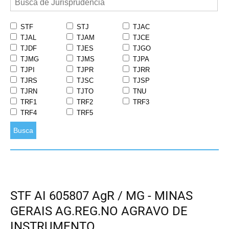
STF
STJ
TJAC
TJAL
TJAM
TJCE
TJDF
TJES
TJGO
TJMG
TJMS
TJPA
TJPI
TJPR
TJRR
TJRS
TJSC
TJSP
TJRN
TJTO
TNU
TRF1
TRF2
TRF3
TRF4
TRF5
Busca
STF AI 605807 AgR / MG - MINAS
GERAIS AG.REG.NO AGRAVO DE
INSTRUMENTO