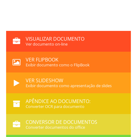
VISUALIZAR DOCUMENTO
Ver documento on-line
VER FLIPBOOK
Exibir documento como o FlipBook
VER SLIDESHOW
Exibir documento como apresentação de slides
APÊNDICE AO DOCUMENTO:
Converter OCR para documento
CONVERSOR DE DOCUMENTOS
Converter documentos do office