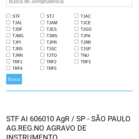
STF
STJ
TJAC
TJAL
TJAM
TJCE
TJDF
TJES
TJGO
TJMG
TJMS
TJPA
TJPI
TJPR
TJRR
TJRS
TJSC
TJSP
TJRN
TJTO
TNU
TRF1
TRF2
TRF3
TRF4
TRF5
Busca
STF AI 606010 AgR / SP - SÃO PAULO
AG.REG.NO AGRAVO DE
INSTRUMENTO