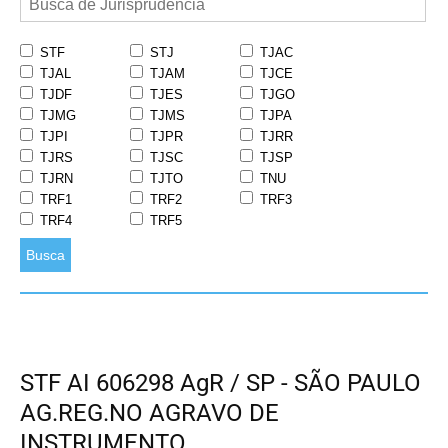
STF
STJ
TJAC
TJAL
TJAM
TJCE
TJDF
TJES
TJGO
TJMG
TJMS
TJPA
TJPI
TJPR
TJRR
TJRS
TJSC
TJSP
TJRN
TJTO
TNU
TRF1
TRF2
TRF3
TRF4
TRF5
Busca
STF AI 606298 AgR / SP - SÃO PAULO
AG.REG.NO AGRAVO DE
INSTRUMENTO