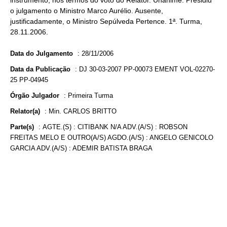
instrumento, nos termos do voto do Relator. Unânime. Presidiu
o julgamento o Ministro Marco Aurélio. Ausente,
justificadamente, o Ministro Sepúlveda Pertence. 1ª. Turma,
28.11.2006.
Data do Julgamento
:
28/11/2006
Data da Publicação
:
DJ 30-03-2007 PP-00073 EMENT VOL-02270-
25 PP-04945
Órgão Julgador
:
Primeira Turma
Relator(a)
:
Min. CARLOS BRITTO
Parte(s)
:
AGTE.(S) : CITIBANK N/A ADV.(A/S) : ROBSON
FREITAS MELO E OUTRO(A/S) AGDO.(A/S) : ANGELO GENICOLO
GARCIA ADV.(A/S) : ADEMIR BATISTA BRAGA