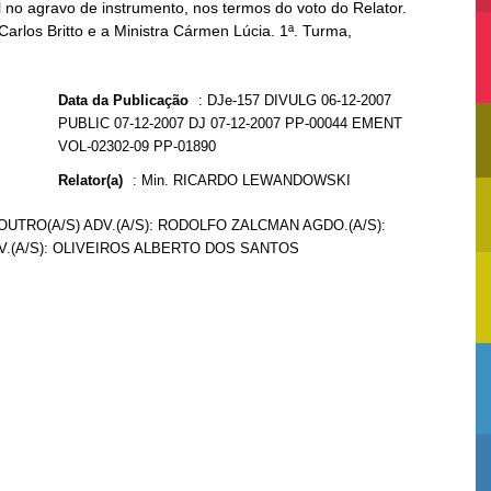
no agravo de instrumento, nos termos do voto do Relator.
Carlos Britto e a Ministra Cármen Lúcia. 1ª. Turma,
Data da Publicação
:
DJe-157 DIVULG 06-12-2007
PUBLIC 07-12-2007 DJ 07-12-2007 PP-00044 EMENT
VOL-02302-09 PP-01890
Relator(a)
:
Min. RICARDO LEWANDOWSKI
UTRO(A/S) ADV.(A/S): RODOLFO ZALCMAN AGDO.(A/S):
.(A/S): OLIVEIROS ALBERTO DOS SANTOS