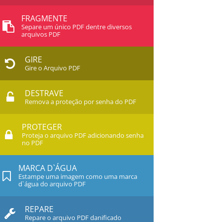
FRAGMENTE
Separe um único PDF dentre diversos
arquivos PDF
GIRE
Gire o Arquivo PDF
DESTRAVE
Remova a proteção por senha do PDF
PROTEGER
Proteja o arquivo PDF adicionando senha
no PDF
MARCA D`ÁGUA
Estampe uma imagem como uma marca
d`água do arquivo PDF
REPARE
Repare o arquivo PDF danificado