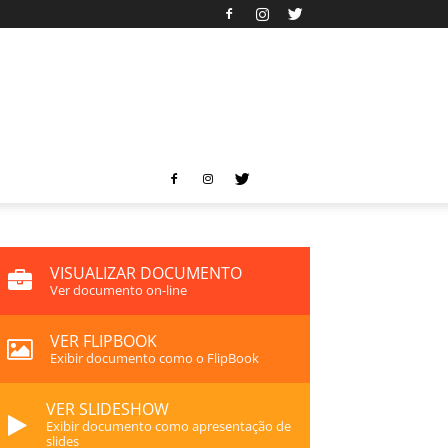
VISUALIZAR DOCUMENTO
Ver documento on-line
VER FLIPBOOK
Exibir documento como o FlipBook
VER SLIDESHOW
Exibir documento como apresentação de
slides