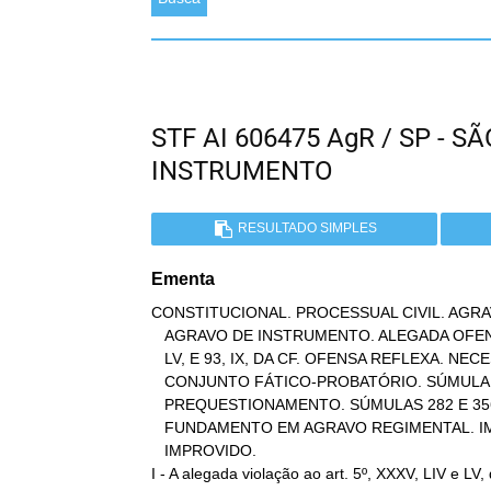
STF AI 606475 AgR / SP - 
INSTRUMENTO
RESULTADO SIMPLES
Ementa
CONSTITUCIONAL. PROCESSUAL CIVIL. AGRA
   AGRAVO DE INSTRUMENTO. ALEGADA OFENSA AOS ARTS. 5º, XXXV, LIV E

   LV, E 93, IX, DA CF. OFENSA REFLEXA. NECESSIDADE DE REEXAME DO

   CONJUNTO FÁTICO-PROBATÓRIO. SÚMULA 279 DO STF. AUSÊNCIA DE

   PREQUESTIONAMENTO. SÚMULAS 282 E 356 DO STF. INOVAÇÃO DE

   FUNDAMENTO EM AGRAVO REGIMENTAL. IMPOSSIBILIDADE. AGRAVO

   IMPROVIDO.

I - A alegada violação ao art. 5º, XXXV, LIV e LV, 