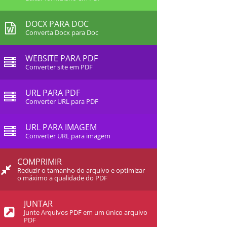
DOCX PARA DOC
Converta Docx para Doc
WEBSITE PARA PDF
Converter site em PDF
URL PARA PDF
Converter URL para PDF
URL PARA IMAGEM
Converter URL para imagem
COMPRIMIR
Reduzir o tamanho do arquivo e optimizar
o máximo a qualidade do PDF
JUNTAR
Junte Arquivos PDF em um único arquivo
PDF