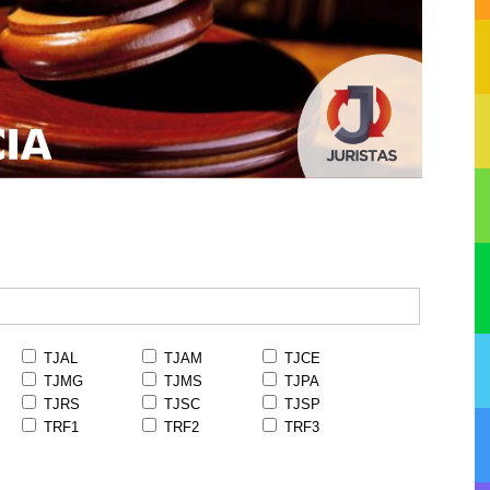
TJAL
TJAM
TJCE
TJMG
TJMS
TJPA
TJRS
TJSC
TJSP
TRF1
TRF2
TRF3