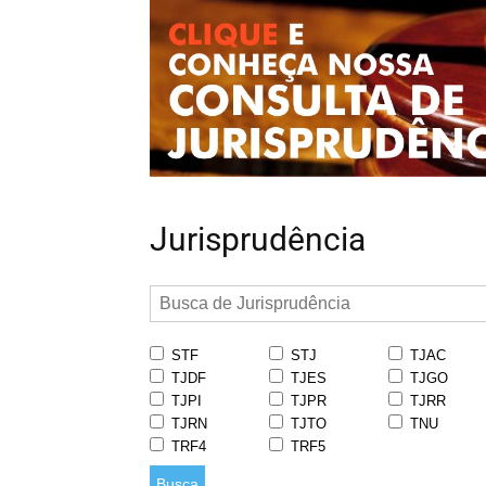
Jurisprudência
STF
STJ
TJAC
TJDF
TJES
TJGO
TJPI
TJPR
TJRR
TJRN
TJTO
TNU
TRF4
TRF5
Busca