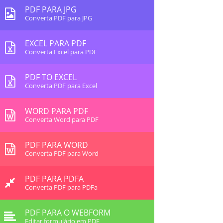
PDF PARA JPG
Converta PDF para JPG
EXCEL PARA PDF
Converta Excel para PDF
PDF TO EXCEL
Converta PDF para Excel
WORD PARA PDF
Converta Word para PDF
PDF PARA WORD
Converta PDF para Word
PDF PARA PDFA
Converta PDF para PDFa
PDF PARA O WEBFORM
Editar formulário em PDF