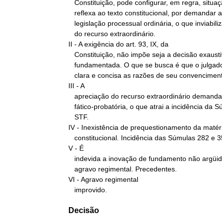
   Constituição, pode configurar, em regra, situação de ofensa

   reflexa ao texto constitucional, por demandar a análise de

   legislação processual ordinária, o que inviabiliza o conhecimento

   do recurso extraordinário.

II - A exigência do art. 93, IX, da

   Constituição, não impõe seja a decisão exaustivamente

   fundamentada. O que se busca é que o julgador informe de forma

   clara e concisa as razões de seu convencimento.

III - A

   apreciação do recurso extraordinário demanda o reexame de matéria

   fático-probatória, o que atrai a incidência da Súmula 279 do

   STF.

IV - Inexistência de prequestionamento da matéri
   constitucional. Incidência das Súmulas 282 e 356 do STF.

V - É

   indevida a inovação de fundamento não argüido anteriormente em

   agravo regimental. Precedentes.

VI - Agravo regimental

   improvido.
Decisão