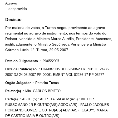
Agravo

   desprovido.
Decisão
Por maioria de votos, a Turma negou provimento ao agravo
regimental no agravo de instrumento, nos termos do voto do
Relator; vencido o Ministro Marco Aurélio, Presidente. Ausentes,
justificadamente, o Ministro Sepúlveda Pertence e a Ministra
Cármen Lúcia. 1ª. Turma, 29.05.2007.
Data do Julgamento
:
29/05/2007
Data da Publicação
:
DJe-087 DIVULG 23-08-2007 PUBLIC 24-08-
2007 DJ 24-08-2007 PP-00061 EMENT VOL-02286-17 PP-03277
Órgão Julgador
:
Primeira Turma
Relator(a)
:
Min. CARLOS BRITTO
Parte(s)
:
AGTE.(S) : ACESITA S/A ADV.(A/S) : VICTOR
RUSSOMANO JR E OUTRO(A/S) AGDO.(A/S) : PAULO JACQUES
PONCIANO GOMES E OUTRO(A/S) ADV.(A/S) : GLADYS MARIA
DE CASTRO MAIA E OUTRO(A/S)