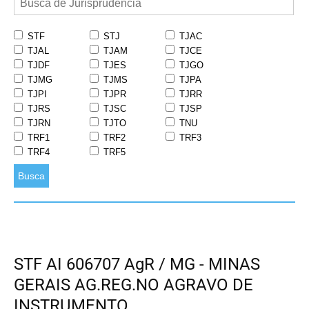
STF
STJ
TJAC
TJAL
TJAM
TJCE
TJDF
TJES
TJGO
TJMG
TJMS
TJPA
TJPI
TJPR
TJRR
TJRS
TJSC
TJSP
TJRN
TJTO
TNU
TRF1
TRF2
TRF3
TRF4
TRF5
Busca
STF AI 606707 AgR / MG - MINAS
GERAIS AG.REG.NO AGRAVO DE
INSTRUMENTO