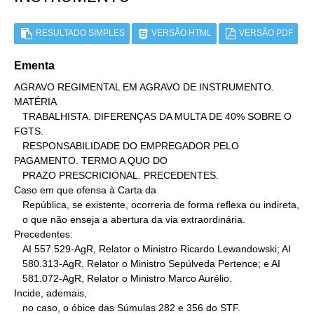
RESULTADO SIMPLES
VERSÃO HTML
VERSÃO PDF
Ementa
AGRAVO REGIMENTAL EM AGRAVO DE INSTRUMENTO. 
MATÉRIA

   TRABALHISTA. DIFERENÇAS DA MULTA DE 40% SOBRE O 
FGTS.

   RESPONSABILIDADE DO EMPREGADOR PELO 
PAGAMENTO. TERMO A QUO DO

   PRAZO PRESCRICIONAL. PRECEDENTES.

Caso em que ofensa à Carta da

   República, se existente, ocorreria de forma reflexa ou indireta,

   o que não enseja a abertura da via extraordinária.

Precedentes:

   AI 557.529-AgR, Relator o Ministro Ricardo Lewandowski; AI

   580.313-AgR, Relator o Ministro Sepúlveda Pertence; e AI

   581.072-AgR, Relator o Ministro Marco Aurélio.

Incide, ademais,

   no caso, o óbice das Súmulas 282 e 356 do STF.
