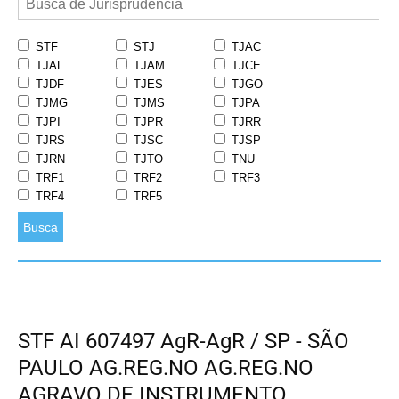
STF
STJ
TJAC
TJAL
TJAM
TJCE
TJDF
TJES
TJGO
TJMG
TJMS
TJPA
TJPI
TJPR
TJRR
TJRS
TJSC
TJSP
TJRN
TJTO
TNU
TRF1
TRF2
TRF3
TRF4
TRF5
Busca
STF AI 607497 AgR-AgR / SP - SÃO
PAULO AG.REG.NO AG.REG.NO
AGRAVO DE INSTRUMENTO