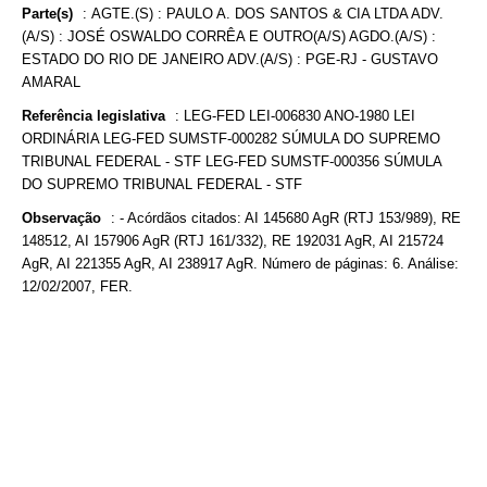
Parte(s)
:
AGTE.(S) : PAULO A. DOS SANTOS & CIA LTDA ADV.
(A/S) : JOSÉ OSWALDO CORRÊA E OUTRO(A/S) AGDO.(A/S) :
ESTADO DO RIO DE JANEIRO ADV.(A/S) : PGE-RJ - GUSTAVO
AMARAL
Referência legislativa
:
LEG-FED LEI-006830 ANO-1980 LEI
ORDINÁRIA LEG-FED SUMSTF-000282 SÚMULA DO SUPREMO
TRIBUNAL FEDERAL - STF LEG-FED SUMSTF-000356 SÚMULA
DO SUPREMO TRIBUNAL FEDERAL - STF
Observação
:
- Acórdãos citados: AI 145680 AgR (RTJ 153/989), RE
148512, AI 157906 AgR (RTJ 161/332), RE 192031 AgR, AI 215724
AgR, AI 221355 AgR, AI 238917 AgR. Número de páginas: 6. Análise:
12/02/2007, FER.