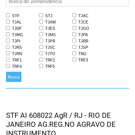
STF
STJ
TJAC
TJAL
TJAM
TJCE
TJDF
TJES
TJGO
TJMG
TJMS
TJPA
TJPI
TJPR
TJRR
TJRS
TJSC
TJSP
TJRN
TJTO
TNU
TRF1
TRF2
TRF3
TRF4
TRF5
Busca
STF AI 608022 AgR / RJ - RIO DE
JANEIRO AG.REG.NO AGRAVO DE
INSTRUMENTO