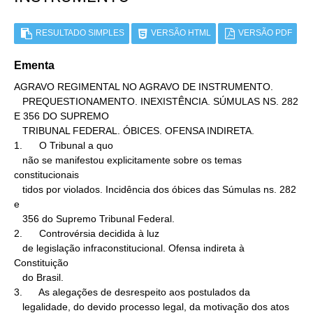
RESULTADO SIMPLES
VERSÃO HTML
VERSÃO PDF
Ementa
AGRAVO REGIMENTAL NO AGRAVO DE INSTRUMENTO.

   PREQUESTIONAMENTO. INEXISTÊNCIA. SÚMULAS NS. 282 
E 356 DO SUPREMO

   TRIBUNAL FEDERAL. ÓBICES. OFENSA INDIRETA.

1.      O Tribunal a quo

   não se manifestou explicitamente sobre os temas 
constitucionais

   tidos por violados. Incidência dos óbices das Súmulas ns. 282 
e

   356 do Supremo Tribunal Federal.

2.      Controvérsia decidida à luz

   de legislação infraconstitucional. Ofensa indireta à 
Constituição

   do Brasil.

3.      As alegações de desrespeito aos postulados da

   legalidade, do devido processo legal, da motivação dos atos
