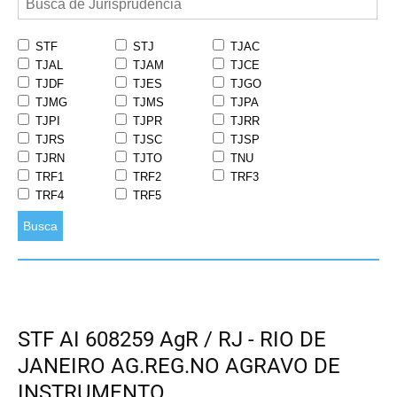
STF
STJ
TJAC
TJAL
TJAM
TJCE
TJDF
TJES
TJGO
TJMG
TJMS
TJPA
TJPI
TJPR
TJRR
TJRS
TJSC
TJSP
TJRN
TJTO
TNU
TRF1
TRF2
TRF3
TRF4
TRF5
Busca
STF AI 608259 AgR / RJ - RIO DE
JANEIRO AG.REG.NO AGRAVO DE
INSTRUMENTO