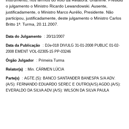
instrumento, nos termos do voto da Relatora. Unânime. Presidiu
o julgamento o Ministro Ricardo Lewandowski. Ausente,
justificadamente, o Ministro Marco Aurélio, Presidente. Não
participou, justificadamente, deste julgamento o Ministro Carlos
Britto 1ª. Turma, 20.11.2007.
Data do Julgamento
:
20/11/2007
Data da Publicação
:
DJe-018 DIVULG 31-01-2008 PUBLIC 01-02-
2008 EMENT VOL-02305-15 PP-03246
Órgão Julgador
:
Primeira Turma
Relator(a)
:
Min. CÁRMEN LÚCIA
Parte(s)
:
AGTE.(S): BANCO SANTANDER BANESPA S/A ADV.
(A/S): FERNANDO EDUARDO SEREC E OUTRO(A/S) AGDO.(A/S):
EVERALDO DA SILVA ADV.(A/S): WILSON DA SILVA PAULA