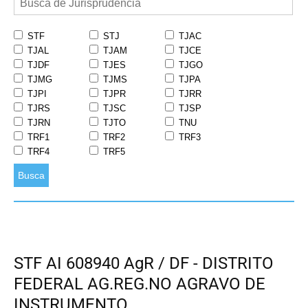
STF
STJ
TJAC
TJAL
TJAM
TJCE
TJDF
TJES
TJGO
TJMG
TJMS
TJPA
TJPI
TJPR
TJRR
TJRS
TJSC
TJSP
TJRN
TJTO
TNU
TRF1
TRF2
TRF3
TRF4
TRF5
Busca
STF AI 608940 AgR / DF - DISTRITO
FEDERAL AG.REG.NO AGRAVO DE
INSTRUMENTO