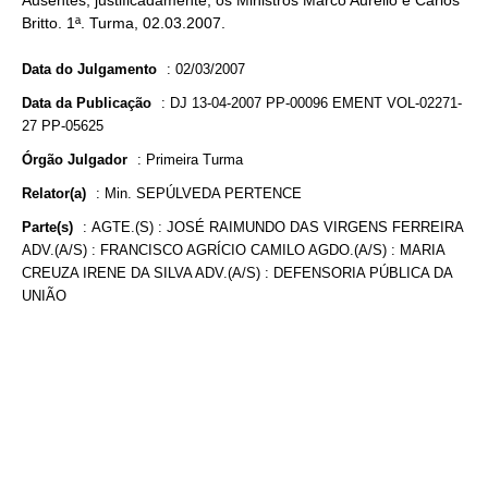
Ausentes, justificadamente, os Ministros Marco Aurélio e Carlos
Britto. 1ª. Turma, 02.03.2007.
Data do Julgamento
:
02/03/2007
Data da Publicação
:
DJ 13-04-2007 PP-00096 EMENT VOL-02271-
27 PP-05625
Órgão Julgador
:
Primeira Turma
Relator(a)
:
Min. SEPÚLVEDA PERTENCE
Parte(s)
:
AGTE.(S) : JOSÉ RAIMUNDO DAS VIRGENS FERREIRA
ADV.(A/S) : FRANCISCO AGRÍCIO CAMILO AGDO.(A/S) : MARIA
CREUZA IRENE DA SILVA ADV.(A/S) : DEFENSORIA PÚBLICA DA
UNIÃO