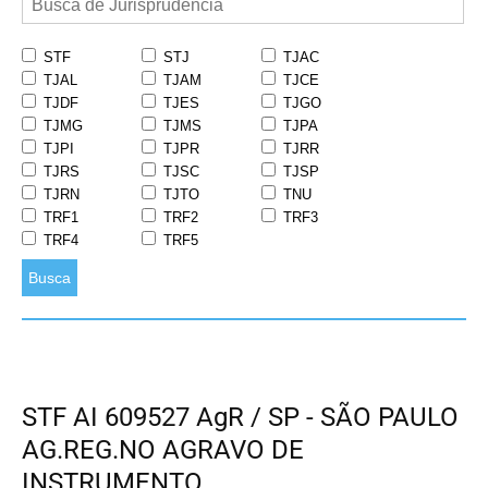
STF
STJ
TJAC
TJAL
TJAM
TJCE
TJDF
TJES
TJGO
TJMG
TJMS
TJPA
TJPI
TJPR
TJRR
TJRS
TJSC
TJSP
TJRN
TJTO
TNU
TRF1
TRF2
TRF3
TRF4
TRF5
Busca
STF AI 609527 AgR / SP - SÃO PAULO
AG.REG.NO AGRAVO DE
INSTRUMENTO