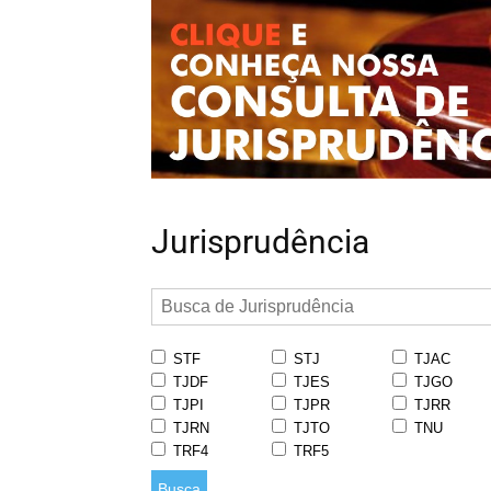
Jurisprudência
STF
STJ
TJAC
TJDF
TJES
TJGO
TJPI
TJPR
TJRR
TJRN
TJTO
TNU
TRF4
TRF5
Busca