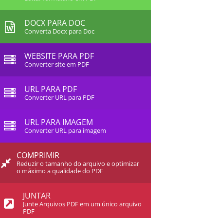
DOCX PARA DOC
Converta Docx para Doc
WEBSITE PARA PDF
Converter site em PDF
URL PARA PDF
Converter URL para PDF
URL PARA IMAGEM
Converter URL para imagem
COMPRIMIR
Reduzir o tamanho do arquivo e optimizar
o máximo a qualidade do PDF
JUNTAR
Junte Arquivos PDF em um único arquivo
PDF