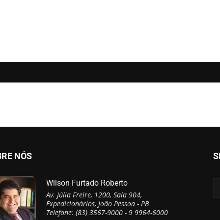
BRE NÓS
S
Wilson Furtado Roberto
Av. Júlia Freire, 1200, Sala 904,
Expedicionários, João Pessoa - PB
Telefone: (83) 3567-9000 - 9 9964-6000