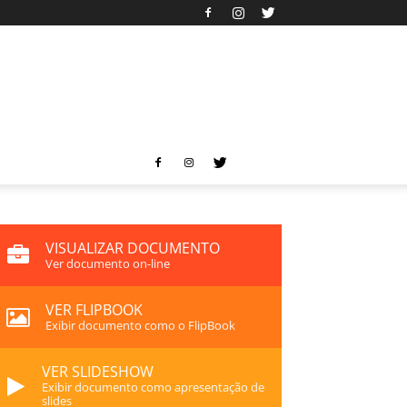
VISUALIZAR DOCUMENTO
Ver documento on-line
VER FLIPBOOK
Exibir documento como o FlipBook
VER SLIDESHOW
Exibir documento como apresentação de
slides