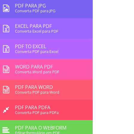
PDF PARA JPG
Converta PDF para JPG
EXCEL PARA PDF
Converta Excel para PDF
PDF TO EXCEL
Converta PDF para Excel
WORD PARA PDF
Converta Word para PDF
PDF PARA WORD
Converta PDF para Word
PDF PARA PDFA
Converta PDF para PDFa
PDF PARA O WEBFORM
Editar formulário em PDF