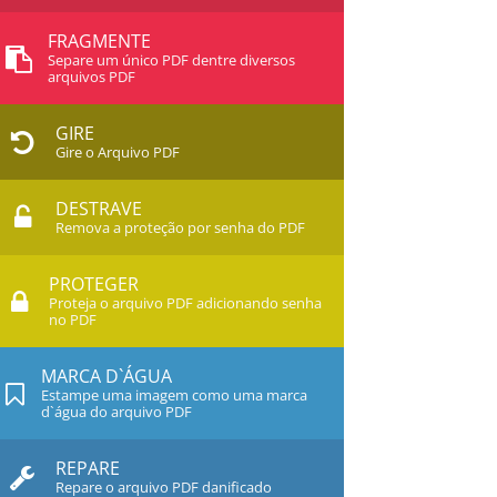
FRAGMENTE
Separe um único PDF dentre diversos
arquivos PDF
GIRE
Gire o Arquivo PDF
DESTRAVE
Remova a proteção por senha do PDF
PROTEGER
Proteja o arquivo PDF adicionando senha
no PDF
MARCA D`ÁGUA
Estampe uma imagem como uma marca
d`água do arquivo PDF
REPARE
Repare o arquivo PDF danificado