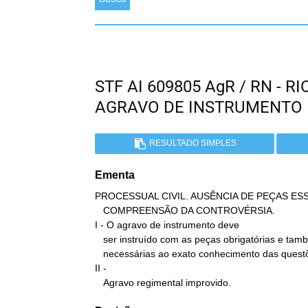
STF AI 609805 AgR / RN - 
AGRAVO DE INSTRUMENTO
RESULTADO SIMPLES
Ementa
PROCESSUAL CIVIL. AUSÊNCIA DE PEÇAS ESSE
   COMPREENSÃO DA CONTROVÉRSIA.

I - O agravo de instrumento deve

   ser instruído com as peças obrigatórias e também com as

   necessárias ao exato conhecimento das questões discutidas.

II -

   Agravo regimental improvido.