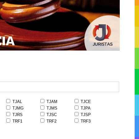
TJAL
TJAM
TJCE
TJMG
TJMS
TJPA
TJRS
TJSC
TJSP
TRF1
TRF2
TRF3