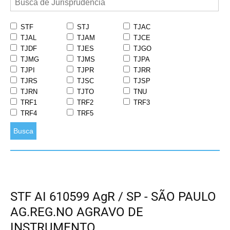
STF
STJ
TJAC
TJAL
TJAM
TJCE
TJDF
TJES
TJGO
TJMG
TJMS
TJPA
TJPI
TJPR
TJRR
TJRS
TJSC
TJSP
TJRN
TJTO
TNU
TRF1
TRF2
TRF3
TRF4
TRF5
Busca
STF AI 610599 AgR / SP - SÃO PAULO
AG.REG.NO AGRAVO DE
INSTRUMENTO