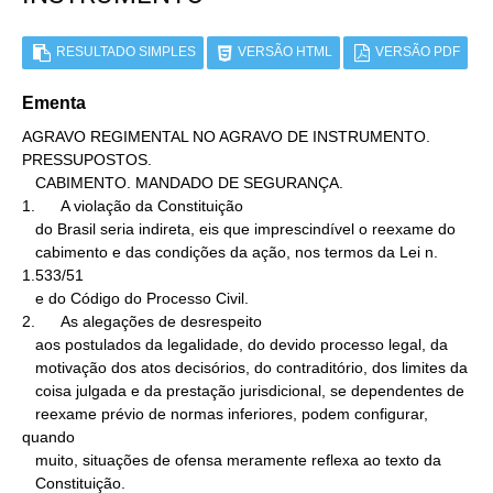
RESULTADO SIMPLES
VERSÃO HTML
VERSÃO PDF
Ementa
AGRAVO REGIMENTAL NO AGRAVO DE INSTRUMENTO. 
PRESSUPOSTOS.

   CABIMENTO. MANDADO DE SEGURANÇA.

1.      A violação da Constituição

   do Brasil seria indireta, eis que imprescindível o reexame do

   cabimento e das condições da ação, nos termos da Lei n. 
1.533/51

   e do Código do Processo Civil.

2.      As alegações de desrespeito

   aos postulados da legalidade, do devido processo legal, da

   motivação dos atos decisórios, do contraditório, dos limites da

   coisa julgada e da prestação jurisdicional, se dependentes de

   reexame prévio de normas inferiores, podem configurar, 
quando

   muito, situações de ofensa meramente reflexa ao texto da

   Constituição.
