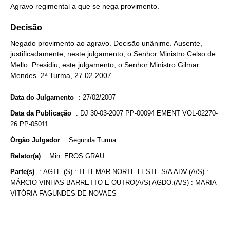
Agravo regimental a que se nega provimento.
Decisão
Negado provimento ao agravo. Decisão unânime. Ausente,
justificadamente, neste julgamento, o Senhor Ministro Celso de
Mello. Presidiu, este julgamento, o Senhor Ministro Gilmar
Mendes. 2ª Turma, 27.02.2007.
Data do Julgamento
:
27/02/2007
Data da Publicação
:
DJ 30-03-2007 PP-00094 EMENT VOL-02270-
26 PP-05011
Órgão Julgador
:
Segunda Turma
Relator(a)
:
Min. EROS GRAU
Parte(s)
:
AGTE.(S) : TELEMAR NORTE LESTE S/A ADV.(A/S) :
MÁRCIO VINHAS BARRETTO E OUTRO(A/S) AGDO.(A/S) : MARIA
VITÓRIA FAGUNDES DE NOVAES