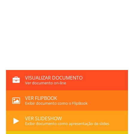
VISUALIZAR DOCUMENTO
Ver documento on-line
VER FLIPBOOK
Exibir documento como o FlipBook
VER SLIDESHOW
Exibir documento como apresentação de slides