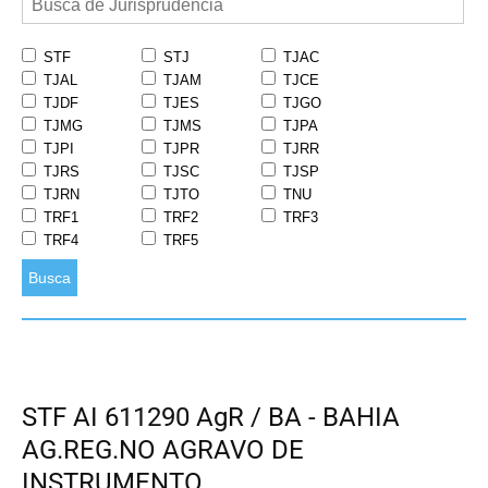
STF
STJ
TJAC
TJAL
TJAM
TJCE
TJDF
TJES
TJGO
TJMG
TJMS
TJPA
TJPI
TJPR
TJRR
TJRS
TJSC
TJSP
TJRN
TJTO
TNU
TRF1
TRF2
TRF3
TRF4
TRF5
Busca
STF AI 611290 AgR / BA - BAHIA
AG.REG.NO AGRAVO DE
INSTRUMENTO