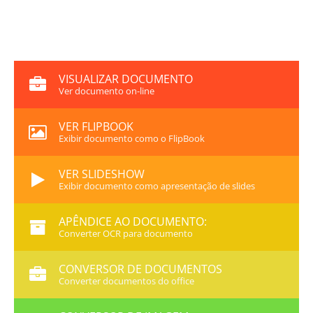
VISUALIZAR DOCUMENTO
Ver documento on-line
VER FLIPBOOK
Exibir documento como o FlipBook
VER SLIDESHOW
Exibir documento como apresentação de slides
APÊNDICE AO DOCUMENTO:
Converter OCR para documento
CONVERSOR DE DOCUMENTOS
Converter documentos do office