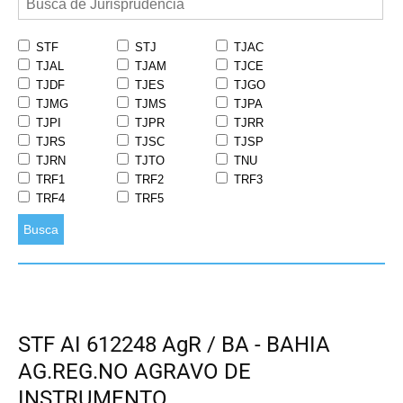
STF
STJ
TJAC
TJAL
TJAM
TJCE
TJDF
TJES
TJGO
TJMG
TJMS
TJPA
TJPI
TJPR
TJRR
TJRS
TJSC
TJSP
TJRN
TJTO
TNU
TRF1
TRF2
TRF3
TRF4
TRF5
Busca
STF AI 612248 AgR / BA - BAHIA
AG.REG.NO AGRAVO DE
INSTRUMENTO