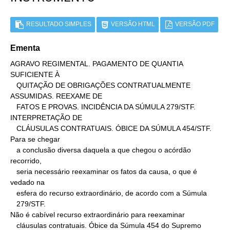
RESULTADO SIMPLES
VERSÃO HTML
VERSÃO PDF
Ementa
AGRAVO REGIMENTAL. PAGAMENTO DE QUANTIA 
SUFICIENTE À

   QUITAÇÃO DE OBRIGAÇÕES CONTRATUALMENTE 
ASSUMIDAS. REEXAME DE

   FATOS E PROVAS. INCIDÊNCIA DA SÚMULA 279/STF. 
INTERPRETAÇÃO DE

   CLÁUSULAS CONTRATUAIS. ÓBICE DA SÚMULA 454/STF.

Para se chegar

   a conclusão diversa daquela a que chegou o acórdão 
recorrido,

   seria necessário reexaminar os fatos da causa, o que é 
vedado na

   esfera do recurso extraordinário, de acordo com a Súmula

   279/STF.

Não é cabível recurso extraordinário para reexaminar

   cláusulas contratuais. Óbice da Súmula 454 do Supremo 