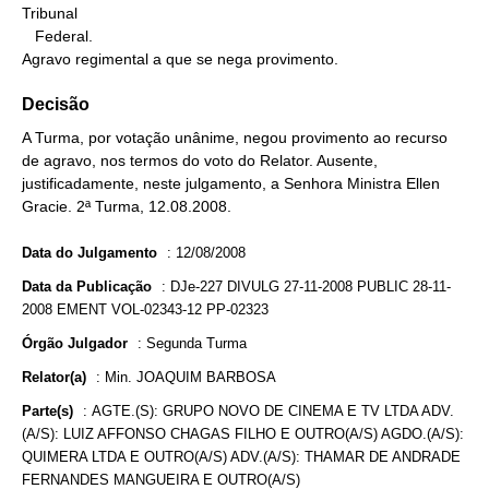
Tribunal

   Federal.

Agravo regimental a que se nega provimento.
Decisão
A Turma, por votação unânime, negou provimento ao recurso
de agravo, nos termos do voto do Relator. Ausente,
justificadamente, neste julgamento, a Senhora Ministra Ellen
Gracie. 2ª Turma, 12.08.2008.
Data do Julgamento
:
12/08/2008
Data da Publicação
:
DJe-227 DIVULG 27-11-2008 PUBLIC 28-11-
2008 EMENT VOL-02343-12 PP-02323
Órgão Julgador
:
Segunda Turma
Relator(a)
:
Min. JOAQUIM BARBOSA
Parte(s)
:
AGTE.(S): GRUPO NOVO DE CINEMA E TV LTDA ADV.
(A/S): LUIZ AFFONSO CHAGAS FILHO E OUTRO(A/S) AGDO.(A/S):
QUIMERA LTDA E OUTRO(A/S) ADV.(A/S): THAMAR DE ANDRADE
FERNANDES MANGUEIRA E OUTRO(A/S)