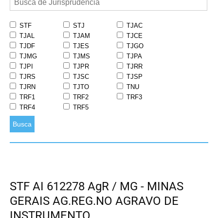
STF
STJ
TJAC
TJAL
TJAM
TJCE
TJDF
TJES
TJGO
TJMG
TJMS
TJPA
TJPI
TJPR
TJRR
TJRS
TJSC
TJSP
TJRN
TJTO
TNU
TRF1
TRF2
TRF3
TRF4
TRF5
Busca
STF AI 612278 AgR / MG - MINAS
GERAIS AG.REG.NO AGRAVO DE
INSTRUMENTO