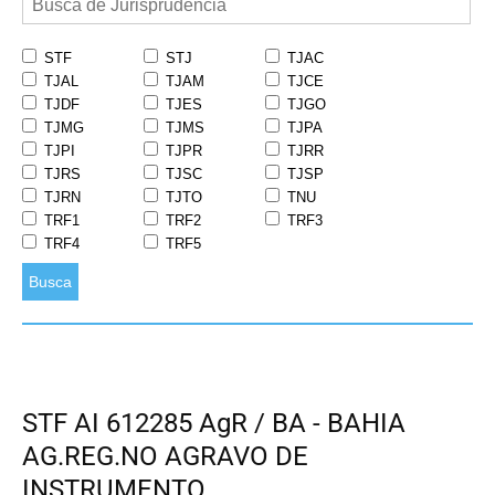
STF
STJ
TJAC
TJAL
TJAM
TJCE
TJDF
TJES
TJGO
TJMG
TJMS
TJPA
TJPI
TJPR
TJRR
TJRS
TJSC
TJSP
TJRN
TJTO
TNU
TRF1
TRF2
TRF3
TRF4
TRF5
Busca
STF AI 612285 AgR / BA - BAHIA
AG.REG.NO AGRAVO DE
INSTRUMENTO