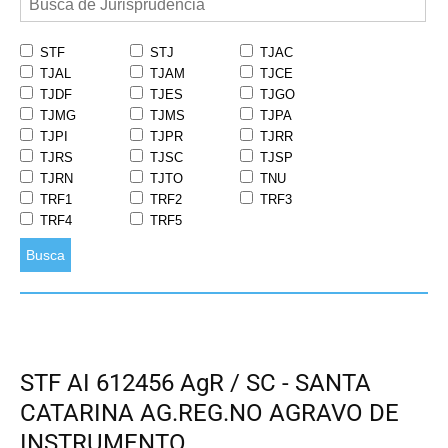
STF
STJ
TJAC
TJAL
TJAM
TJCE
TJDF
TJES
TJGO
TJMG
TJMS
TJPA
TJPI
TJPR
TJRR
TJRS
TJSC
TJSP
TJRN
TJTO
TNU
TRF1
TRF2
TRF3
TRF4
TRF5
Busca
STF AI 612456 AgR / SC - SANTA
CATARINA AG.REG.NO AGRAVO DE
INSTRUMENTO