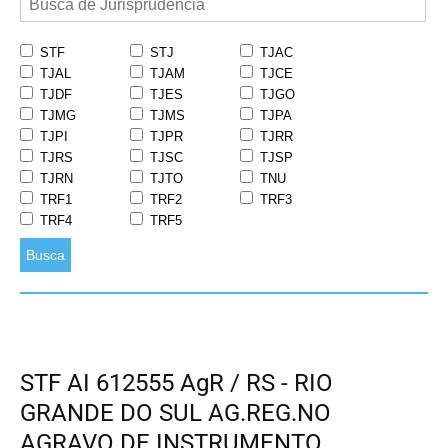
STF
STJ
TJAC
TJAL
TJAM
TJCE
TJDF
TJES
TJGO
TJMG
TJMS
TJPA
TJPI
TJPR
TJRR
TJRS
TJSC
TJSP
TJRN
TJTO
TNU
TRF1
TRF2
TRF3
TRF4
TRF5
Busca
STF AI 612555 AgR / RS - RIO
GRANDE DO SUL AG.REG.NO
AGRAVO DE INSTRUMENTO