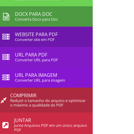
DOCX PARA DOC
Converta Docx para Doc
WEBSITE PARA PDF
Converter site em PDF
URL PARA PDF
Converter URL para PDF
URL PARA IMAGEM
Converter URL para imagem
COMPRIMIR
Reduzir o tamanho do arquivo e optimizar
o máximo a qualidade do PDF
JUNTAR
Junte Arquivos PDF em um único arquivo
PDF