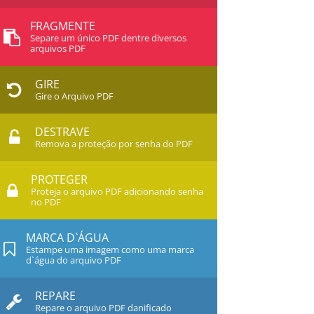
FRAGMENTE
Separe um único PDF dentre diversos
arquivos PDF
GIRE
Gire o Arquivo PDF
DESTRAVE
Remova a proteção por senha do PDF
PROTEGER
Proteja o arquivo PDF adicionando senha
no PDF
MARCA D`ÁGUA
Estampe uma imagem como uma marca
d`água do arquivo PDF
REPARE
Repare o arquivo PDF danificado