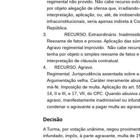
   regimental não provido. Não cabe recurso extraordinário que tenha

   por objeto alegação de ofensa que, irradiando-se de má

   interpretação, aplicação, ou, até, de inobservância de normas

   infraconstitucionais, seria apenas indireta à Constituição da

   República.

3.              RECURSO. Extraordinário. Inadmissibi
   Reexame de fatos e provas. Aplicação das súmulas nº. 279 e 454.

   Agravo regimental improvido.  Não cabe recurso extraordinário que

   tenha por objeto o simples reexame de fatos e provas, nem a

   interpretação de cláusula contratual.

4.      RECURSO. Agravo.

   Regimental. Jurisprudência assentada sobre a matéria.

   Argumentação velha. Caráter meramente abusivo. Litigância de

   má-fé. Imposição de multa. Aplicação do art. 557, § 2º, cc. arts.

   14, II e III, e 17, VII, do CPC. Quando abusiva a interposição de

   agravo, manifestamente inadmissível ou infundado, deve o Tribunal

   condenar o agravante a pagar multa ao agrav
Decisão
A Turma, por votação unânime, negou provimento
infundado, impôs, à parte agravante, multa de 1