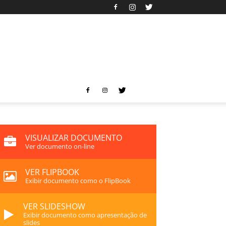
VISUALIZAR DOCUMENTO
Ver documento on-line
VER FLIPBOOK
Exibir documento como o FlipBook
VER SLIDESHOW
Exibir documento como apresentação de
slides