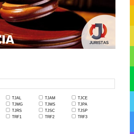
TJAL
TJAM
TJCE
TJMG
TJMS
TJPA
TJRS
TJSC
TJSP
TRF1
TRF2
TRF3