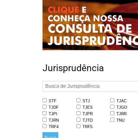
Jurisprudência
STF
STJ
TJAC
TJDF
TJES
TJGO
TJPI
TJPR
TJRR
TJRN
TJTO
TNU
TRF4
TRF5
Busca