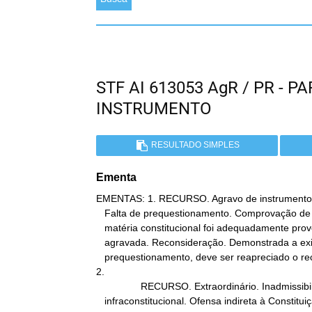
STF AI 613053 AgR / PR -
INSTRUMENTO
RESULTADO SIMPLES
Ementa
EMENTAS: 1. RECURSO. Agravo de instrumento. I
   Falta de prequestionamento. Comprovação de que a discussão da

   matéria constitucional foi adequadamente provocada. Decisão

   agravada. Reconsideração. Demonstrada a existência do

   prequestionamento, deve ser reapreciado o recurso.

2.

                RECURSO. Extraordinário. Inadmissibilidade. Reexame de norma

   infraconstitucional. Ofensa indireta à Constituição. Agravo
