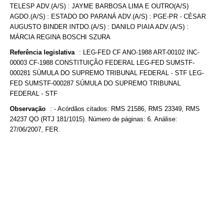
TELESP ADV.(A/S) : JAYME BARBOSA LIMA E OUTRO(A/S)
AGDO.(A/S) : ESTADO DO PARANÁ ADV.(A/S) : PGE-PR - CÉSAR
AUGUSTO BINDER INTDO.(A/S) : DANILO PIAIA ADV.(A/S) :
MÁRCIA REGINA BOSCHI SZURA
Referência legislativa
:
LEG-FED CF ANO-1988 ART-00102 INC-
00003 CF-1988 CONSTITUIÇÃO FEDERAL LEG-FED SUMSTF-
000281 SÚMULA DO SUPREMO TRIBUNAL FEDERAL - STF LEG-
FED SUMSTF-000287 SÚMULA DO SUPREMO TRIBUNAL
FEDERAL - STF
Observação
:
- Acórdãos citados: RMS 21586, RMS 23349, RMS
24237 QO (RTJ 181/1015). Número de páginas: 6. Análise:
27/06/2007, FER.