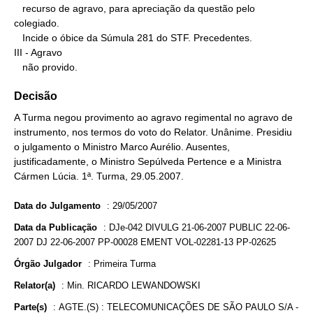
   recurso de agravo, para apreciação da questão pelo 
colegiado.

   Incide o óbice da Súmula 281 do STF. Precedentes.

III - Agravo

   não provido.
Decisão
A Turma negou provimento ao agravo regimental no agravo de
instrumento, nos termos do voto do Relator. Unânime. Presidiu
o julgamento o Ministro Marco Aurélio. Ausentes,
justificadamente, o Ministro Sepúlveda Pertence e a Ministra
Cármen Lúcia. 1ª. Turma, 29.05.2007.
Data do Julgamento
:
29/05/2007
Data da Publicação
:
DJe-042 DIVULG 21-06-2007 PUBLIC 22-06-
2007 DJ 22-06-2007 PP-00028 EMENT VOL-02281-13 PP-02625
Órgão Julgador
:
Primeira Turma
Relator(a)
:
Min. RICARDO LEWANDOWSKI
Parte(s)
:
AGTE.(S) : TELECOMUNICAÇÕES DE SÃO PAULO S/A -