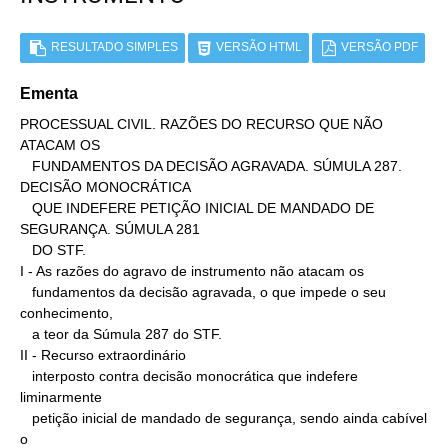
RESULTADO SIMPLES
VERSÃO HTML
VERSÃO PDF
Ementa
PROCESSUAL CIVIL. RAZÕES DO RECURSO QUE NÃO 
ATACAM OS

   FUNDAMENTOS DA DECISÃO AGRAVADA. SÚMULA 287. 
DECISÃO MONOCRÁTICA

   QUE INDEFERE PETIÇÃO INICIAL DE MANDADO DE 
SEGURANÇA. SÚMULA 281

   DO STF.

I - As razões do agravo de instrumento não atacam os

   fundamentos da decisão agravada, o que impede o seu 
conhecimento,

   a teor da Súmula 287 do STF.

II - Recurso extraordinário

   interposto contra decisão monocrática que indefere 
liminarmente

   petição inicial de mandado de segurança, sendo ainda cabível 
o
