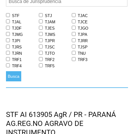
STF
STJ
TJAC
TJAL
TJAM
TJCE
TJDF
TJES
TJGO
TJMG
TJMS
TJPA
TJPI
TJPR
TJRR
TJRS
TJSC
TJSP
TJRN
TJTO
TNU
TRF1
TRF2
TRF3
TRF4
TRF5
Busca
STF AI 613905 AgR / PR - PARANÁ
AG.REG.NO AGRAVO DE
INSTRUMENTO