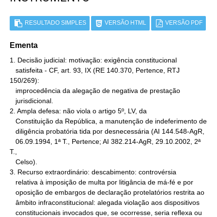
RESULTADO SIMPLES
VERSÃO HTML
VERSÃO PDF
Ementa
1. Decisão judicial: motivação: exigência constitucional

   satisfeita - CF, art. 93, IX (RE 140.370, Pertence, RTJ 
150/269):

   improcedência da alegação de negativa de prestação

   jurisdicional.

2. Ampla defesa: não viola o artigo 5º, LV, da

   Constituição da República, a manutenção de indeferimento de

   diligência probatória tida por desnecessária (AI 144.548-AgR,

   06.09.1994, 1ª T., Pertence; AI 382.214-AgR, 29.10.2002, 2ª 
T.,

   Celso).

3. Recurso extraordinário: descabimento: controvérsia

   relativa à imposição de multa por litigância de má-fé e por

   oposição de embargos de declaração protelatórios restrita ao

   âmbito infraconstitucional: alegada violação aos dispositivos

   constitucionais invocados que, se ocorresse, seria reflexa ou
