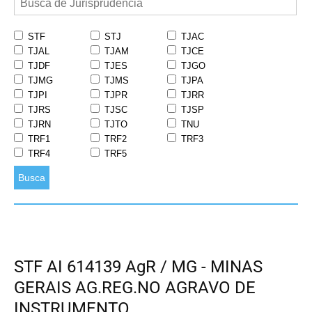
STF
STJ
TJAC
TJAL
TJAM
TJCE
TJDF
TJES
TJGO
TJMG
TJMS
TJPA
TJPI
TJPR
TJRR
TJRS
TJSC
TJSP
TJRN
TJTO
TNU
TRF1
TRF2
TRF3
TRF4
TRF5
Busca
STF AI 614139 AgR / MG - MINAS
GERAIS AG.REG.NO AGRAVO DE
INSTRUMENTO