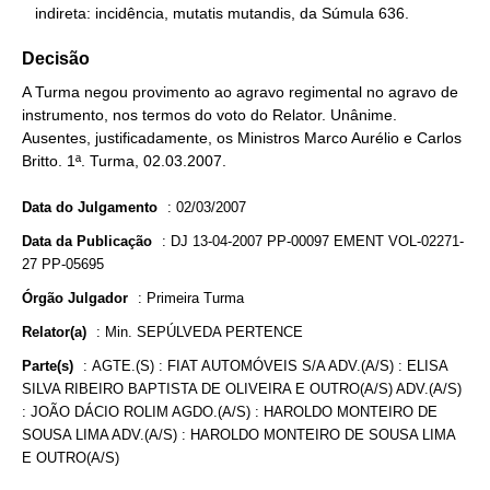
   indireta: incidência, mutatis mutandis, da Súmula 636.
Decisão
A Turma negou provimento ao agravo regimental no agravo de
instrumento, nos termos do voto do Relator. Unânime.
Ausentes, justificadamente, os Ministros Marco Aurélio e Carlos
Britto. 1ª. Turma, 02.03.2007.
Data do Julgamento
:
02/03/2007
Data da Publicação
:
DJ 13-04-2007 PP-00097 EMENT VOL-02271-
27 PP-05695
Órgão Julgador
:
Primeira Turma
Relator(a)
:
Min. SEPÚLVEDA PERTENCE
Parte(s)
:
AGTE.(S) : FIAT AUTOMÓVEIS S/A ADV.(A/S) : ELISA
SILVA RIBEIRO BAPTISTA DE OLIVEIRA E OUTRO(A/S) ADV.(A/S)
: JOÃO DÁCIO ROLIM AGDO.(A/S) : HAROLDO MONTEIRO DE
SOUSA LIMA ADV.(A/S) : HAROLDO MONTEIRO DE SOUSA LIMA
E OUTRO(A/S)