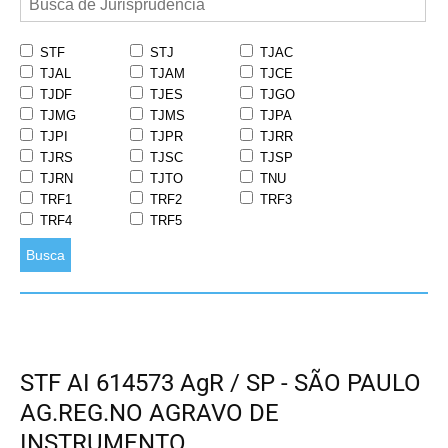
STF
STJ
TJAC
TJAL
TJAM
TJCE
TJDF
TJES
TJGO
TJMG
TJMS
TJPA
TJPI
TJPR
TJRR
TJRS
TJSC
TJSP
TJRN
TJTO
TNU
TRF1
TRF2
TRF3
TRF4
TRF5
Busca
STF AI 614573 AgR / SP - SÃO PAULO
AG.REG.NO AGRAVO DE
INSTRUMENTO