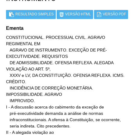
RESULTADO SIMPLES
VERSÃO HTML
VERSÃO PDF
Ementa
CONSTITUCIONAL. PROCESSUAL CIVIL. AGRAVO 
REGIMENTAL EM

   AGRAVO DE INSTRUMENTO. EXCEÇÃO DE PRÉ-
EXECUTIVIDADE. REQUISITOS

   DE ADMISSIBILIDADE. OFENSA REFLEXA. ALEGADA 
VIOLAÇÃO AO ART. 5º,

   XXXV e LV, DA CONSTITUIÇÃO. OFENSA REFLEXA. ICMS. 
CRÉDITO.

   INCIDÊNCIA DE CORREÇÃO MONETÁRIA. 
IMPOSSIBILIDADE. AGRAVO

   IMPROVIDO.

I - A discussão acerca do cabimento da exceção de

   pré-executividade demanda a análise de normas

   infraconstitucionais. A ofensa à Constituição, se ocorrente,

   seria indireta. Cito precedentes.

II - A alegada violação ao
