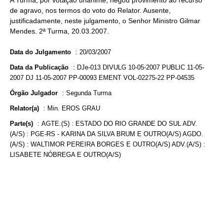
A Turma, por votação unânime, negou provimento ao recurso
de agravo, nos termos do voto do Relator. Ausente,
justificadamente, neste julgamento, o Senhor Ministro Gilmar
Mendes. 2ª Turma, 20.03.2007.
Data do Julgamento
:
20/03/2007
Data da Publicação
:
DJe-013 DIVULG 10-05-2007 PUBLIC 11-05-
2007 DJ 11-05-2007 PP-00093 EMENT VOL-02275-22 PP-04535
Órgão Julgador
:
Segunda Turma
Relator(a)
:
Min. EROS GRAU
Parte(s)
:
AGTE.(S) : ESTADO DO RIO GRANDE DO SUL ADV.
(A/S) : PGE-RS - KARINA DA SILVA BRUM E OUTRO(A/S) AGDO.
(A/S) : WALTIMOR PEREIRA BORGES E OUTRO(A/S) ADV.(A/S) :
LISABETE NÓBREGA E OUTRO(A/S)