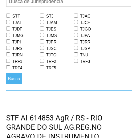
STF
STJ
TJAC
TJAL
TJAM
TJCE
TJDF
TJES
TJGO
TJMG
TJMS
TJPA
TJPI
TJPR
TJRR
TJRS
TJSC
TJSP
TJRN
TJTO
TNU
TRF1
TRF2
TRF3
TRF4
TRF5
Busca
STF AI 614853 AgR / RS - RIO
GRANDE DO SUL AG.REG.NO
AGRAVO DE INSTRUMENTO