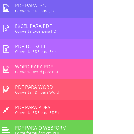
PDF PARA JPG
Converta PDF para JPG
EXCEL PARA PDF
Converta Excel para PDF
PDF TO EXCEL
Converta PDF para Excel
WORD PARA PDF
Converta Word para PDF
PDF PARA WORD
Converta PDF para Word
PDF PARA PDFA
Converta PDF para PDFa
PDF PARA O WEBFORM
Editar formulário em PDF