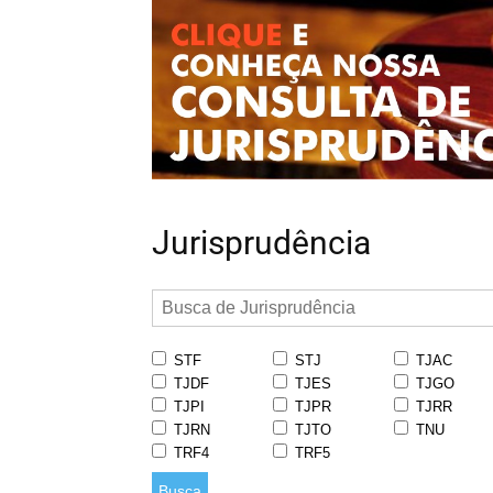
Jurisprudência
STF
STJ
TJAC
TJDF
TJES
TJGO
TJPI
TJPR
TJRR
TJRN
TJTO
TNU
TRF4
TRF5
Busca