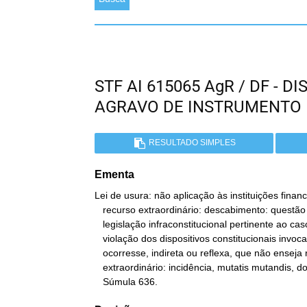
STF AI 615065 AgR / DF - 
AGRAVO DE INSTRUMENTO
RESULTADO SIMPLES
Ementa
Lei de usura: não aplicação às instituições finance
   recurso extraordinário: descabimento: questão decidida à luz de

   legislação infraconstitucional pertinente ao caso: a alegada

   violação dos dispositivos constitucionais invocados seria, se

   ocorresse, indireta ou reflexa, que não enseja reexame em recurso

   extraordinário: incidência, mutatis mutandis, do princípio da

   Súmula 636.