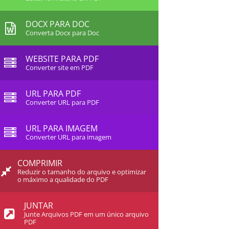
DOCX PARA DOC
Converta Docx para Doc
WEBSITE PARA PDF
Converter site em PDF
URL PARA PDF
Converter URL para PDF
URL PARA IMAGEM
Converter URL para imagem
COMPRIMIR
Reduzir o tamanho do arquivo e optimizar
o máximo a qualidade do PDF
JUNTAR
Junte Arquivos PDF em um único arquivo
PDF