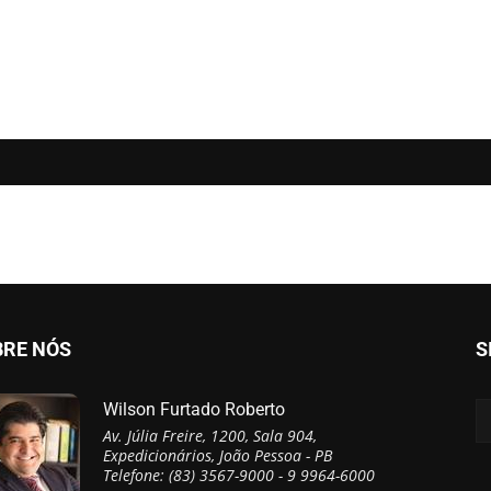
BRE NÓS
S
Wilson Furtado Roberto
Av. Júlia Freire, 1200, Sala 904,
Expedicionários, João Pessoa - PB
Telefone: (83) 3567-9000 - 9 9964-6000