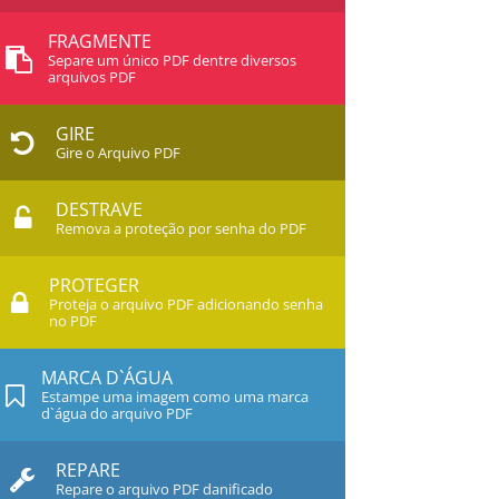
FRAGMENTE
Separe um único PDF dentre diversos
arquivos PDF
GIRE
Gire o Arquivo PDF
DESTRAVE
Remova a proteção por senha do PDF
PROTEGER
Proteja o arquivo PDF adicionando senha
no PDF
MARCA D`ÁGUA
Estampe uma imagem como uma marca
d`água do arquivo PDF
REPARE
Repare o arquivo PDF danificado