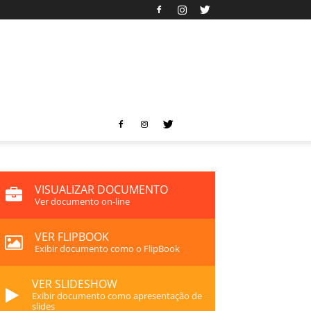
VISUALIZAR DOCUMENTO
Ver documento on-line
VER FLIPBOOK
Exibir documento como o FlipBook
VER SLIDESHOW
Exibir documento como apresentação de
slides