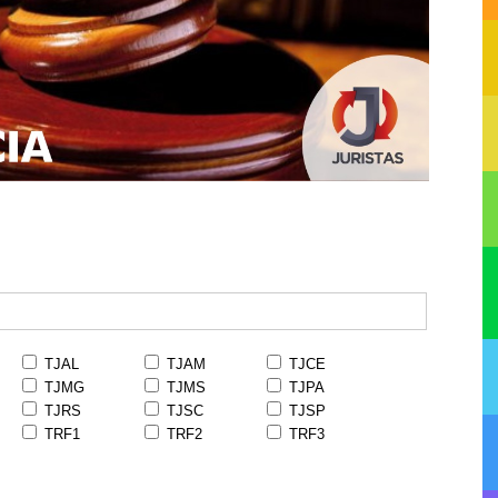
TJAL
TJAM
TJCE
TJMG
TJMS
TJPA
TJRS
TJSC
TJSP
TRF1
TRF2
TRF3