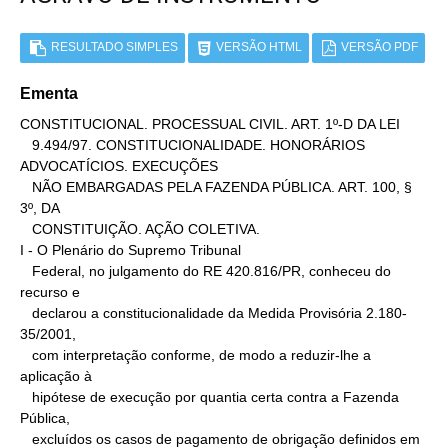
RESULTADO SIMPLES
VERSÃO HTML
VERSÃO PDF
Ementa
CONSTITUCIONAL. PROCESSUAL CIVIL. ART. 1º-D DA LEI

   9.494/97. CONSTITUCIONALIDADE. HONORÁRIOS 
ADVOCATÍCIOS. EXECUÇÕES

   NÃO EMBARGADAS PELA FAZENDA PÚBLICA. ART. 100, § 
3º, DA

   CONSTITUIÇÃO. AÇÃO COLETIVA.

I - O Plenário do Supremo Tribunal

   Federal, no julgamento do RE 420.816/PR, conheceu do 
recurso e

   declarou a constitucionalidade da Medida Provisória 2.180-
35/2001,

   com interpretação conforme, de modo a reduzir-lhe a 
aplicação à

   hipótese de execução por quantia certa contra a Fazenda 
Pública,

   excluídos os casos de pagamento de obrigação definidos em 