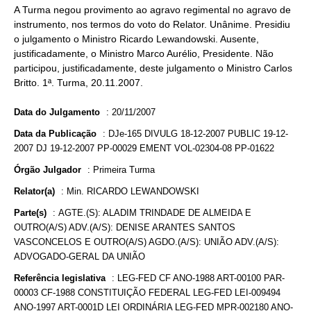
A Turma negou provimento ao agravo regimental no agravo de
instrumento, nos termos do voto do Relator. Unânime. Presidiu
o julgamento o Ministro Ricardo Lewandowski. Ausente,
justificadamente, o Ministro Marco Aurélio, Presidente. Não
participou, justificadamente, deste julgamento o Ministro Carlos
Britto. 1ª. Turma, 20.11.2007.
Data do Julgamento
:
20/11/2007
Data da Publicação
:
DJe-165 DIVULG 18-12-2007 PUBLIC 19-12-
2007 DJ 19-12-2007 PP-00029 EMENT VOL-02304-08 PP-01622
Órgão Julgador
:
Primeira Turma
Relator(a)
:
Min. RICARDO LEWANDOWSKI
Parte(s)
:
AGTE.(S): ALADIM TRINDADE DE ALMEIDA E
OUTRO(A/S) ADV.(A/S): DENISE ARANTES SANTOS
VASCONCELOS E OUTRO(A/S) AGDO.(A/S): UNIÃO ADV.(A/S):
ADVOGADO-GERAL DA UNIÃO
Referência legislativa
:
LEG-FED CF ANO-1988 ART-00100 PAR-
00003 CF-1988 CONSTITUIÇÃO FEDERAL LEG-FED LEI-009494
ANO-1997 ART-0001D LEI ORDINÁRIA LEG-FED MPR-002180 ANO-