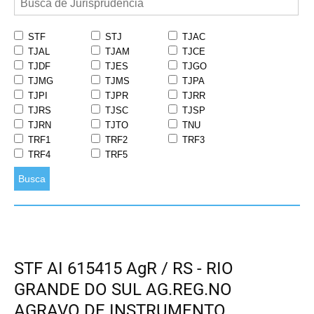
STF
STJ
TJAC
TJAL
TJAM
TJCE
TJDF
TJES
TJGO
TJMG
TJMS
TJPA
TJPI
TJPR
TJRR
TJRS
TJSC
TJSP
TJRN
TJTO
TNU
TRF1
TRF2
TRF3
TRF4
TRF5
Busca
STF AI 615415 AgR / RS - RIO
GRANDE DO SUL AG.REG.NO
AGRAVO DE INSTRUMENTO