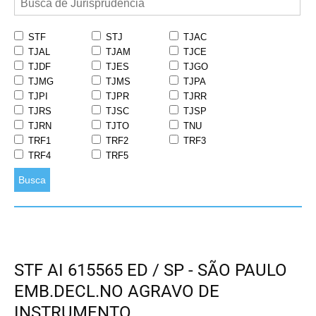
STF
STJ
TJAC
TJAL
TJAM
TJCE
TJDF
TJES
TJGO
TJMG
TJMS
TJPA
TJPI
TJPR
TJRR
TJRS
TJSC
TJSP
TJRN
TJTO
TNU
TRF1
TRF2
TRF3
TRF4
TRF5
Busca
STF AI 615565 ED / SP - SÃO PAULO
EMB.DECL.NO AGRAVO DE
INSTRUMENTO