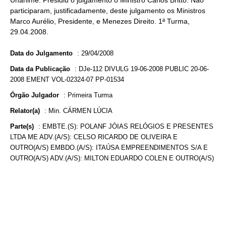
Unânime. Presidiu o julgamento o Ministro Carlos Britto. Não
participaram, justificadamente, deste julgamento os Ministros
Marco Aurélio, Presidente, e Menezes Direito. 1ª Turma,
29.04.2008.
Data do Julgamento
:
29/04/2008
Data da Publicação
:
DJe-112 DIVULG 19-06-2008 PUBLIC 20-06-
2008 EMENT VOL-02324-07 PP-01534
Órgão Julgador
:
Primeira Turma
Relator(a)
:
Min. CÁRMEN LÚCIA
Parte(s)
:
EMBTE.(S): POLANF JÓIAS RELÓGIOS E PRESENTES
LTDA ME ADV.(A/S): CELSO RICARDO DE OLIVEIRA E
OUTRO(A/S) EMBDO.(A/S): ITAÚSA EMPREENDIMENTOS S/A E
OUTRO(A/S) ADV.(A/S): MILTON EDUARDO COLEN E OUTRO(A/S)