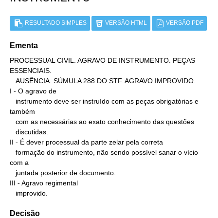
RESULTADO SIMPLES
VERSÃO HTML
VERSÃO PDF
Ementa
PROCESSUAL CIVIL. AGRAVO DE INSTRUMENTO. PEÇAS 
ESSENCIAIS.

   AUSÊNCIA. SÚMULA 288 DO STF. AGRAVO IMPROVIDO.

I - O agravo de

   instrumento deve ser instruído com as peças obrigatórias e 
também

   com as necessárias ao exato conhecimento das questões

   discutidas.

II - É dever processual da parte zelar pela correta

   formação do instrumento, não sendo possível sanar o vício 
com a

   juntada posterior de documento.

III - Agravo regimental

   improvido.
Decisão