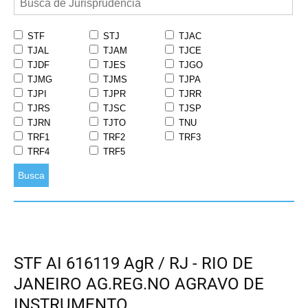
STF
STJ
TJAC
TJAL
TJAM
TJCE
TJDF
TJES
TJGO
TJMG
TJMS
TJPA
TJPI
TJPR
TJRR
TJRS
TJSC
TJSP
TJRN
TJTO
TNU
TRF1
TRF2
TRF3
TRF4
TRF5
Busca
STF AI 616119 AgR / RJ - RIO DE
JANEIRO AG.REG.NO AGRAVO DE
INSTRUMENTO